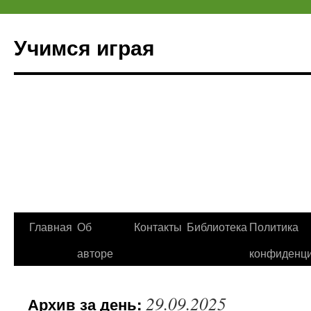
Учимся играя
Перейти
Главная
Об
Контакты
Библиотека
Политика
к
авторе
конфиденци
содержимому
29.09.2025
Архив за день: