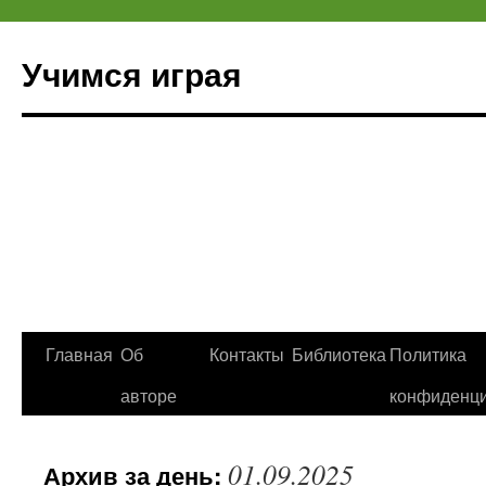
Учимся играя
Перейти
Главная
Об
Контакты
Библиотека
Политика
к
авторе
конфиденци
содержимому
01.09.2025
Архив за день: