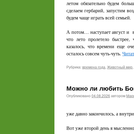
летом обязательно будем больш
с
делаем гербарий, з
апустим воз
б
удем чаще играть всей семьей.
А потом… н
аступает август и
в
что лето пролетело быстрее, 
казалось, что времени еще оч
осталось совсем чуть-чуть.
Читат
Рубрика:
времена года
,
Животный мир
Можно ли любить Бог
Опубликовано
04.08.2026
автором
Мари
уже давно закончилось, а внутри
Вот уже второй день я мысленно