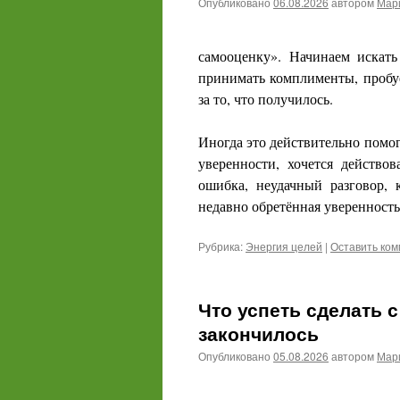
Опубликовано
06.08.2026
автором
Мари
самооценку».
Начинаем искать
принимать комплименты, пробуе
за то, что получилось.
Иногда это действительно помога
уверенности, хочется действов
ошибка, неудачный разговор, 
недавно обретённая уверенность
Рубрика:
Энергия целей
|
Оставить ко
Что успеть сделать с
закончилось
Опубликовано
05.08.2026
автором
Мари