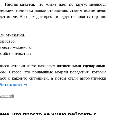
Иногда кажется, что жизнь идёт по кругу: меняются
реезжаем, начинаем новые отношения, ставим новые цели,
удет иначе. Но проходит время и вдруг становится странно
ли отказаться.
азговор.
вместо желаемого.
 обстоятельствах.
жизненными сценариями
щиеся истории часто называют
.
ьбы. Скорее, это привычные модели поведения, которые
ся с какой-то ситуацией, а потом стали автоматически
Читать далее
→
мментарий
ена, что просто не умею работать с