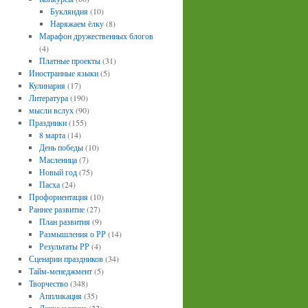
Букляндия
(10)
Наряжаем ёлку
(8)
Марафон дружественных блогов
(4)
Платные проекты
(31)
Иностранные языки
(5)
Кулинария
(17)
Литература
(190)
мысли вслух
(90)
Праздники
(155)
8 марта
(14)
День победы
(10)
Масленица
(7)
Новый год
(75)
Пасха
(24)
Профориентация
(10)
Раннее развитие
(27)
План развития
(9)
Размышления о РР
(14)
Результаты РР
(4)
Сценарии праздников
(34)
Тайм-менеджмент
(5)
Творчество
(348)
Аппликация
(35)