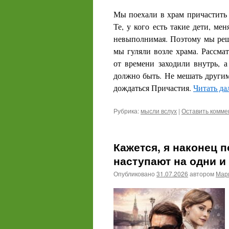
Мы поехали в храм причастить
Те, у кого есть такие дети, ме
невыполнимая. Поэтому мы реш
мы гуляли возле храма. Рассмат
от времени заходили внутрь, 
должно быть. Не мешать другим
дождаться Причастия.
Читать да
Рубрика:
мысли вслух
|
Оставить комме
Кажется, я наконец 
наступают на одни и 
Опубликовано
31.07.2026
автором
Мари