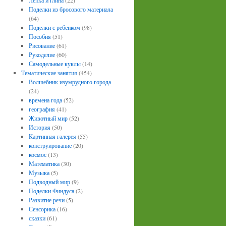
Лепка и глина
(22)
Поделки из бросового материала
(64)
Поделки с ребенком
(98)
Пособия
(51)
Рисование
(61)
Рукоделие
(60)
Самодельные куклы
(14)
Тематические занятия
(454)
Волшебник изумрудного города
(24)
времена года
(52)
география
(41)
Животный мир
(52)
История
(50)
Картинная галерея
(55)
конструирование
(20)
космос
(13)
Математика
(30)
Музыка
(5)
Подводный мир
(9)
Поделки Финдуса
(2)
Развитие речи
(5)
Сенсорика
(16)
сказки
(61)