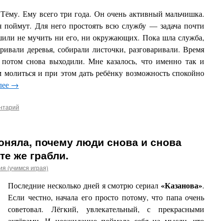
 Тёму.
Ему всего три года. Он очень активный мальчишка.
ня поймут. Для него простоять всю службу — задача почти
или не мучить ни его, ни окружающих. Пока шла служба,
ривали деревья, собирали листочки, разговаривали. Время
а потом снова выходили. Мне казалось, что именно так и
 молиться и при этом дать ребёнку возможность спокойно
лее
→
нтарий
поняла, почему люди снова и снова
те же грабли.
я (учимся играя)
«Казанова»
Последние несколько дней я смотрю сериал
.
Если честно, начала его просто потому, что папа очень
советовал. Лёгкий, увлекательный, с прекрасными
актёрами. И неожиданно поймала себя на мысли, что