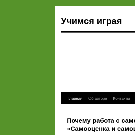
Учимся играя
Главная
Об авторе
Контакты
Перейти
к
Почему работа с сам
содержимому
«Самооценка и самоц