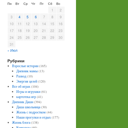
Пн
Вт
Ср
Чт
Пт
Сб
Вс
1
2
3
4
5
6
7
8
9
10
11
12
13
14
15
16
17
18
19
20
21
22
23
24
25
26
27
28
29
30
31
« Июл
Рубрики
Взрослые истории
(165)
Дневник мамы
(13)
Развод
(10)
Энергия целей
(120)
Все об играх
(104)
Игры и игрушки
(61)
картотека игр
(41)
Дневник Даши
(394)
Даша школьница
(30)
Жизнь с подростком
(44)
Наши прогулки и отдых
(177)
Жизнь блога
(138)
Конкурсы
(60)