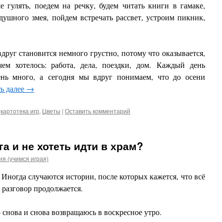
е гулять, п
оедем на речку, б
удем читать книги в гамаке,
душного змея, п
ойдем встречать рассвет, у
строим пикник,
друг становится немного грустно, п
отому что оказывается,
чем хотелось: р
абота, д
ела, п
оездки, д
ом.
Каждый день
ень много, а
сегодня мы вдруг понимаем, что до осени
ь далее
→
,
картотека игр
,
Цветы
|
Оставить комментарий
а и не хотеть идти в храм?
я (учимся играя)
Иногда случаются истории, после которых кажется, что всё
 разговор продолжается.
 снова и снова возвращаюсь в воскресное утро.