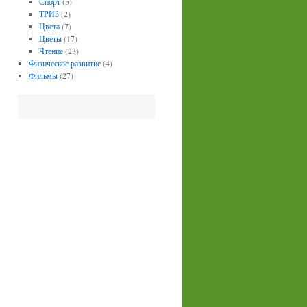
Спорт
(5)
ТРИЗ
(2)
Цвета
(7)
Цветы
(17)
Чтение
(23)
Физическое развитие
(4)
Фильмы
(27)