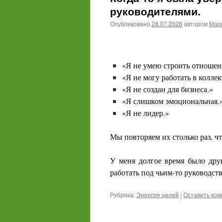
руководителями.
Опубликовано
28.07.2026
автором
Мари
«Я не умею строить отношен
«Я не могу работать в коллек
«Я не создан для бизнеса.»
«Я слишком эмоциональная.
«Я не лидер.»
Мы повторяем их столько раз, чт
У меня долгое время было дру
работать под чьим-то руководст
Рубрика:
Энергия целей
|
Оставить ко