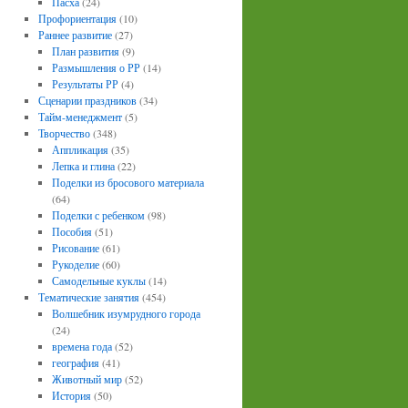
Пасха
(24)
Профориентация
(10)
Раннее развитие
(27)
План развития
(9)
Размышления о РР
(14)
Результаты РР
(4)
Сценарии праздников
(34)
Тайм-менеджмент
(5)
Творчество
(348)
Аппликация
(35)
Лепка и глина
(22)
Поделки из бросового материала
(64)
Поделки с ребенком
(98)
Пособия
(51)
Рисование
(61)
Рукоделие
(60)
Самодельные куклы
(14)
Тематические занятия
(454)
Волшебник изумрудного города
(24)
времена года
(52)
география
(41)
Животный мир
(52)
История
(50)