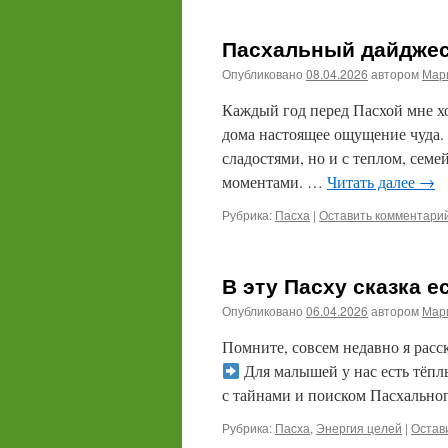
Пасхальный дайджест
Опубликовано
08.04.2026
автором
Мари
Каждый год перед Пасхой мне хоч
дома настоящее ощущение чуда. 
сладостями, но и с теплом, се
моментами. …
Читать далее
→
Рубрика:
Пасха
|
Оставить комментари
В эту Пасху сказка е
Опубликовано
06.04.2026
автором
Мари
Помните, совсем недавно я расс
Для малышей у нас есть тёпл
с тайнами и поиском Пасхально
Рубрика:
Пасха
,
Энергия целей
|
Остав