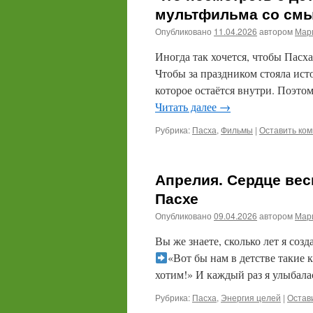
мультфильма со см
Опубликовано
11.04.2026
автором
Мари
Иногда так хочется, чтобы Пасха
Чтобы за праздником стояла ист
которое остаётся внутри. Поэто
Читать далее
→
Рубрика:
Пасха
,
Фильмы
|
Оставить ко
Апрелия. Сердце вес
Пасхе
Опубликовано
09.04.2026
автором
Мари
Вы же знаете, сколько лет я соз
«Вот бы нам в детстве такие
хотим!» И каждый раз я улыбала
Рубрика:
Пасха
,
Энергия целей
|
Остав