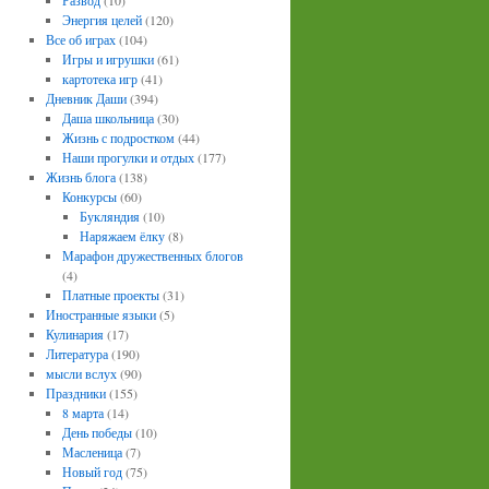
Развод
(10)
Энергия целей
(120)
Все об играх
(104)
Игры и игрушки
(61)
картотека игр
(41)
Дневник Даши
(394)
Даша школьница
(30)
Жизнь с подростком
(44)
Наши прогулки и отдых
(177)
Жизнь блога
(138)
Конкурсы
(60)
Букляндия
(10)
Наряжаем ёлку
(8)
Марафон дружественных блогов
(4)
Платные проекты
(31)
Иностранные языки
(5)
Кулинария
(17)
Литература
(190)
мысли вслух
(90)
Праздники
(155)
8 марта
(14)
День победы
(10)
Масленица
(7)
Новый год
(75)