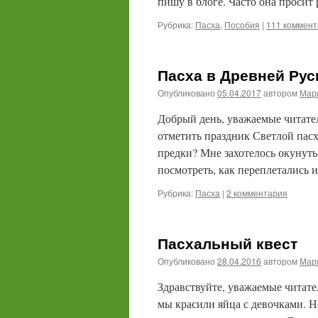
пишу в блоге. Часто она просит 
Рубрика:
Пасха
,
Пособия
|
111 коммент
Пасха в Древней Рус
Опубликовано
05.04.2017
автором
Мари
Добрый день, уважаемые читател
отметить праздник Светлой пасхи
предки? Мне захотелось окунуть
посмотреть, как переплетались
Рубрика:
Пасха
|
2 комментария
Пасхальный квест
Опубликовано
28.04.2016
автором
Мари
Здравствуйте, уважаемые читател
мы красили яйца с девочками. Но