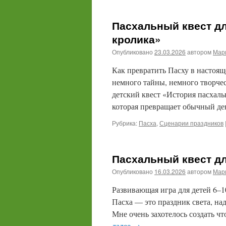
Пасхальный квест дл
кролика»
Опубликовано
23.03.2026
автором
Мари
Как превратить Пасху в настоя
немного тайны, немного творчес
детский квест «История пасхаль
которая превращает обычный д
Рубрика:
Пасха
,
Сценарии праздников
Пасхальный квест д
Опубликовано
16.03.2026
автором
Мари
Развивающая игра для детей 6–1
Пасха — это праздник света, на
Мне очень захотелось создать чт
далее
→