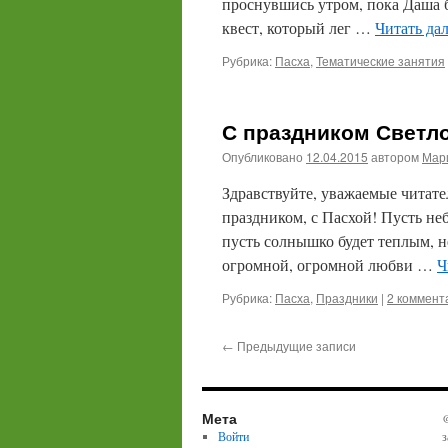
проснувшись утром, пока Даша б
квест, который лег …
Читать да
Рубрика:
Пасха
,
Тематические занятия
С праздником Светло
Опубликовано
12.04.2015
автором
Мари
Здравствуйте, уважаемые читател
праздником, с Пасхой! Пусть не
пусть солнышко будет теплым, 
огромной, огромной любви …
Ч
Рубрика:
Пасха
,
Праздники
|
2 коммент
←
Предыдущие записи
Мета
@
Войти
з