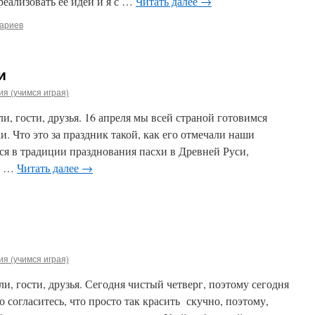
реализовать ее идеи и я с …
Читать далее
→
ариев
и
я (учимся играя)
и, гости, друзья. 16 апреля мы всей страной готовимся
. Что это за праздник такой, как его отмечали наши
ся в традиции празднования пасхи в Древней Руси,
 и …
Читать далее
→
я (учимся играя)
и, гости, друзья. Сегодня чистый четверг, поэтому сегодня
 согласитесь, что просто так красить скучно, поэтому,