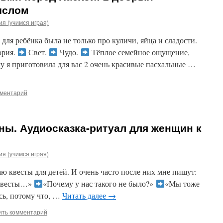
ыслом
я (учимся играя)
 для ребёнка была не только про куличи, яйца и сладости.
ория.
Свет.
Чудо.
Тёплое семейное ощущение,
му я приготовила для вас 2 очень красивые пасхальные …
мментарий
ны. Аудиосказка-ритуал для женщин к
я (учимся играя)
даю квесты для детей. И очень часто после них мне пишут:
 квесты…»
«Почему у нас такого не было?»
«Мы тоже
сь, потому что, …
Читать далее
→
ить комментарий