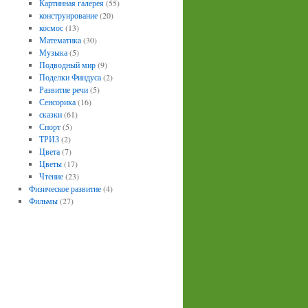
Картинная галерея
(55)
конструирование
(20)
космос
(13)
Математика
(30)
Музыка
(5)
Подводный мир
(9)
Поделки Финдуса
(2)
Развитие речи
(5)
Сенсорика
(16)
сказки
(61)
Спорт
(5)
ТРИЗ
(2)
Цвета
(7)
Цветы
(17)
Чтение
(23)
Физическое развитие
(4)
Фильмы
(27)