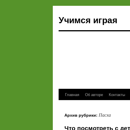
Учимся играя
Главная
Об авторе
Контакты
Перейти
к
Пасха
Архив рубрики:
содержимому
Что посмотреть с де