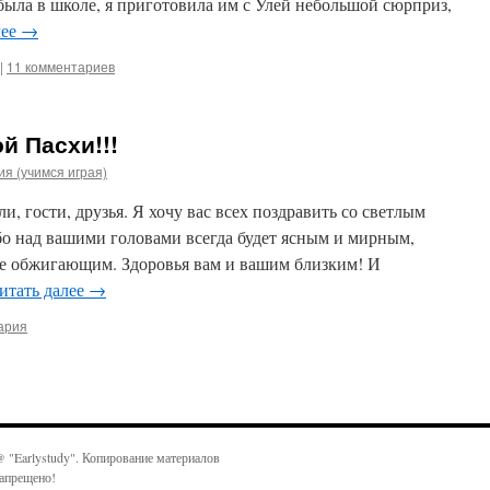
ыла в школе, я приготовила им с Улей небольшой сюрприз,
лее
→
|
11 комментариев
й Пасхи!!!
я (учимся играя)
и, гости, друзья. Я хочу вас всех поздравить со светлым
бо над вашими головами всегда будет ясным и мирным,
не обжигающим. Здоровья вам и вашим близким! И
итать далее
→
ария
 "Earlystudy". Копирование материалов
апрещено!