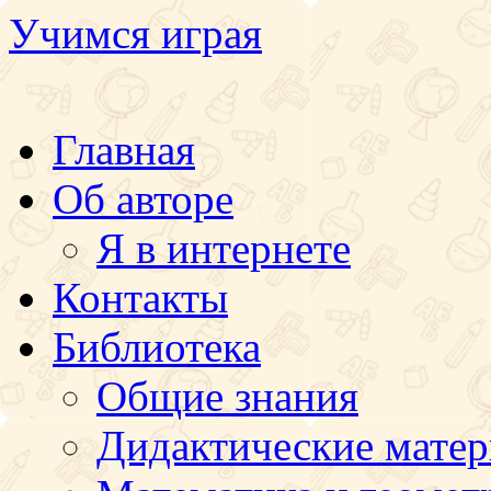
Учимся играя
Перейти
Главная
к
содержимому
Об авторе
Я в интернете
Контакты
Библиотека
Общие знания
Дидактические мате