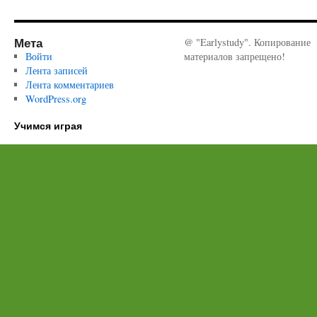
Мета
@ "Earlystudy". Копирование
Войти
материалов запрещено!
Лента записей
Лента комментариев
WordPress.org
Учимся играя