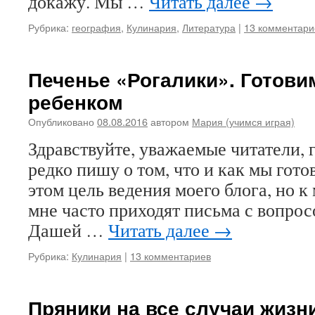
докажу. Мы …
Читать далее
→
Рубрика:
география
,
Кулинария
,
Литература
|
13 комментари
Печенье «Рогалики». Готови
ребенком
Опубликовано
08.08.2016
автором
Мария (учимся играя)
Здравствуйте, уважаемые читатели, г
редко пишу о том, что и как мы готов
этом цель ведения моего блога, но 
мне часто приходят письма с вопросо
Дашей …
Читать далее
→
Рубрика:
Кулинария
|
13 комментариев
Пряники на все случаи жизн