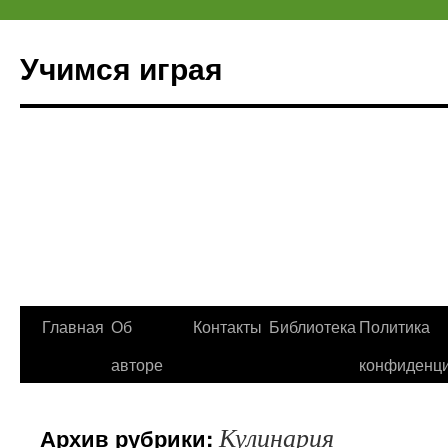
Учимся играя
Перейти
Главная
Об
Контакты
Библиотека
Политика
к
авторе
конфиденци
содержимому
Кулинария
Архив рубрики: