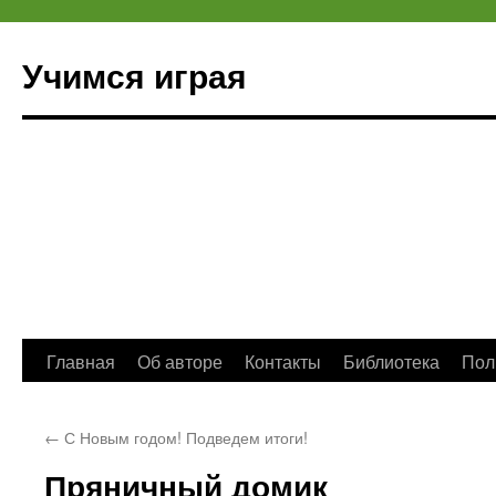
Учимся играя
Перейти
Главная
Об авторе
Контакты
Библиотека
Пол
к
←
С Новым годом! Подведем итоги!
содержимому
Пряничный домик