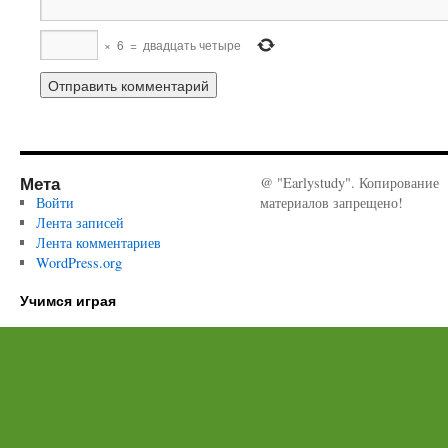
×
6
=
двадцать четыре
Мета
@ "Earlystudy". Копирование
Войти
материалов запрещено!
Лента записей
Лента комментариев
WordPress.org
Учимся играя