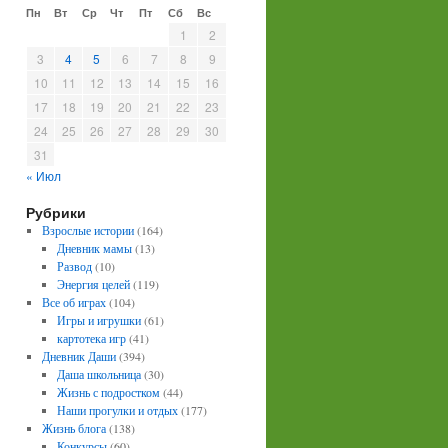
Пн
Вт
Ср
Чт
Пт
Сб
Вс
1
2
3
4
5
6
7
8
9
10
11
12
13
14
15
16
17
18
19
20
21
22
23
24
25
26
27
28
29
30
31
« Июл
Рубрики
Взрослые истории
(164)
Дневник мамы
(13)
Развод
(10)
Энергия целей
(119)
Все об играх
(104)
Игры и игрушки
(61)
картотека игр
(41)
Дневник Даши
(394)
Даша школьница
(30)
Жизнь с подростком
(44)
Наши прогулки и отдых
(177)
Жизнь блога
(138)
Конкурсы
(60)