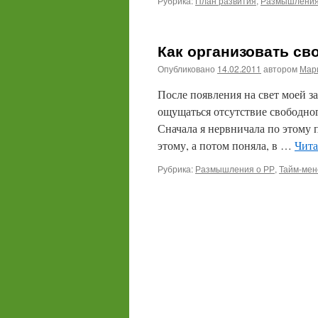
Рубрика:
План развития
,
Размышления
Как организовать св
Опубликовано
14.02.2011
автором
Мари
После появления на свет моей з
ощущаться отсутствие свободног
Сначала я нервничала по этому 
этому, а потом поняла, в …
Чита
Рубрика:
Размышления о РР
,
Тайм-ме