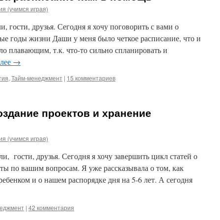
я (учимся играя)
, гости, друзья. Сегодня я хочу поговорить с вами о
ые годы жизни Даши у меня было четкое расписание, что и
ыло плавающим, т.к. что-то сильно спланировать и
алее
→
тия
,
Тайм-менеджмент
|
15 комментариев
здание проектов и хранение
я (учимся играя)
и, гости, друзья. Сегодня я хочу завершить цикл статей о
ы по вашим вопросам. Я уже рассказывала о том, как
ребенком и о нашем распорядке дня на 5-6 лет. А сегодня
неджмент
|
42 комментария