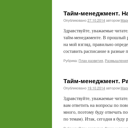
Тайм-менеджмент. На
Опубликовано
27.10.2014
автором
Мари
Здравствуйте, уважаемые читател
тайм-менеджменте. В прошлый р
на мой взгляд, правильно опред
составить расписание в разные
Рубрика:
План развития
,
Размышления
Тайм-менеджмент. Р
Опубликовано
19.10.2014
автором
Мари
Здравствуйте, уважаемые читател
вам ответить на вопросы по по
много, поэтому буду отвечать п
по темам). Итак, сегодня я буду