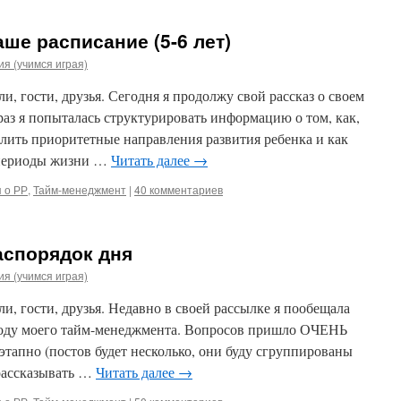
ше расписание (5-6 лет)
я (учимся играя)
и, гости, друзья. Сегодня я продолжу свой рассказ о своем
аз я попыталась структурировать информацию о том, как,
елить приоритетные направления развития ребенка и как
 периоды жизни …
Читать далее
→
 о РР
,
Тайм-менеджмент
|
40 комментариев
аспорядок дня
я (учимся играя)
и, гости, друзья. Недавно в своей рассылке я пообещала
воду моего тайм-менеджмента. Вопросов пришло ОЧЕНЬ
оэтапно (постов будет несколько, они буду сгруппированы
 рассказывать …
Читать далее
→