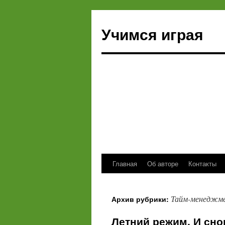
Учимся играя
Главная
Об авторе
Контакты
Перейти
к
Тайм-менеджм
Архив рубрики:
содержимому
Летний режим. И сн