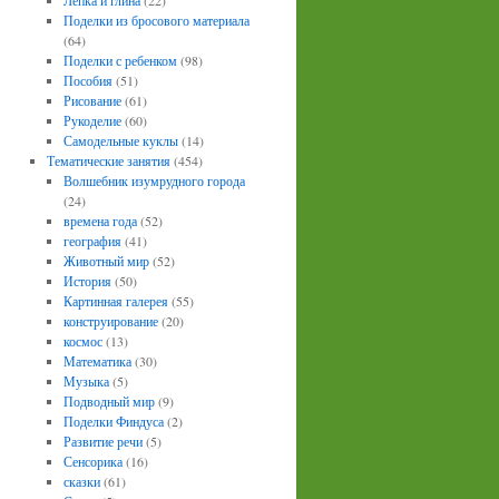
Лепка и глина
(22)
Поделки из бросового материала
(64)
Поделки с ребенком
(98)
Пособия
(51)
Рисование
(61)
Рукоделие
(60)
Самодельные куклы
(14)
Тематические занятия
(454)
Волшебник изумрудного города
(24)
времена года
(52)
география
(41)
Животный мир
(52)
История
(50)
Картинная галерея
(55)
конструирование
(20)
космос
(13)
Математика
(30)
Музыка
(5)
Подводный мир
(9)
Поделки Финдуса
(2)
Развитие речи
(5)
Сенсорика
(16)
сказки
(61)