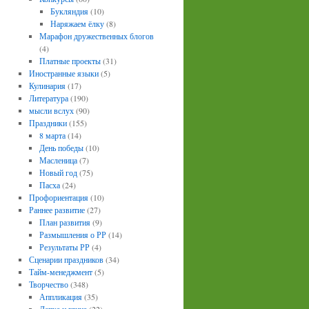
Букляндия
(10)
Наряжаем ёлку
(8)
Марафон дружественных блогов
(4)
Платные проекты
(31)
Иностранные языки
(5)
Кулинария
(17)
Литература
(190)
мысли вслух
(90)
Праздники
(155)
8 марта
(14)
День победы
(10)
Масленица
(7)
Новый год
(75)
Пасха
(24)
Профориентация
(10)
Раннее развитие
(27)
План развития
(9)
Размышления о РР
(14)
Результаты РР
(4)
Сценарии праздников
(34)
Тайм-менеджмент
(5)
Творчество
(348)
Аппликация
(35)