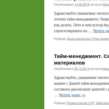
Опубликовано
14.06.2016
автором
Мари
Здравствуйте уважаемые читатели
летнем тайм-менеджменте. Перв
как делать. Лето в нем всегда б
спрогнозировать на …
Читать д
Рубрика:
Даша школьница
,
План разви
Тайм-менеджмент. Со
материалов
Опубликовано
05.12.2014
автором
Мари
Здравствуйте, уважаемые читател
нашем с Дашей тайм-менеджмент
составить расписание занятий с 
…
Читать далее
→
Рубрика:
Размышления о РР
,
Тайм-ме