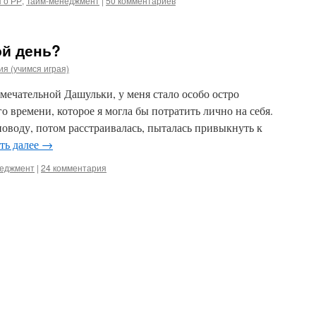
 о РР
,
Тайм-менеджмент
|
50 комментариев
ой день?
я (учимся играя)
амечательной Дашульки, у меня стало особо остро
о времени, которое я могла бы потратить лично на себя.
поводу, потом расстраивалась, пыталась привыкнуть к
ть далее
→
неджмент
|
24 комментария