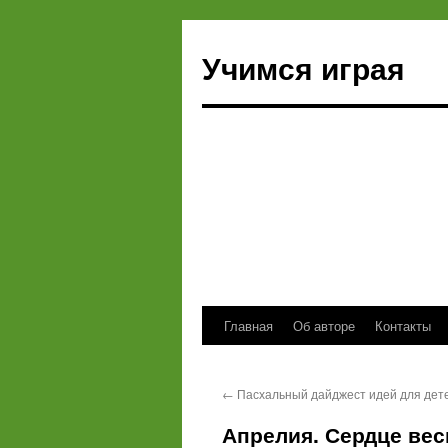
Учимся играя
Главная
Об авторе
Контакты
Перейти
к
←
Пасхальный дайджест идей для дете
содержимому
Апрелия. Сердце вес