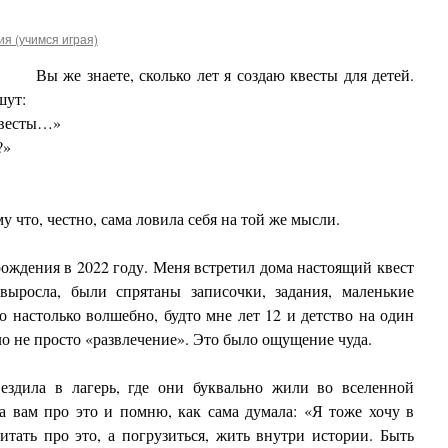
я (учимся играя)
Вы же знаете, сколько лет я создаю квесты для детей.
шут:
 квесты…»
?»
у что, честно, сама ловила себя на той же мысли.
ождения в 2022 году. Меня встретил дома настоящий квест
выросла, были спрятаны записочки, задания, маленькие
 настолько волшебно, будто мне лет 12 и детство на один
ло не просто «развлечение». Это было ощущение чуда.
здила в лагерь, где они буквально жили во вселенной
а вам про это и помню, как сама думала: «Я тоже хочу в
итать про это, а погрузиться, жить внутри истории. Быть