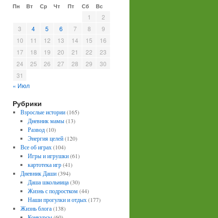
Пн
Вт
Ср
Чт
Пт
Сб
Вс
1
2
3
4
5
6
7
8
9
10
11
12
13
14
15
16
17
18
19
20
21
22
23
24
25
26
27
28
29
30
31
« Июл
Рубрики
Взрослые истории
(165)
Дневник мамы
(13)
Развод
(10)
Энергия целей
(120)
Все об играх
(104)
Игры и игрушки
(61)
картотека игр
(41)
Дневник Даши
(394)
Даша школьница
(30)
Жизнь с подростком
(44)
Наши прогулки и отдых
(177)
Жизнь блога
(138)
Конкурсы
(60)