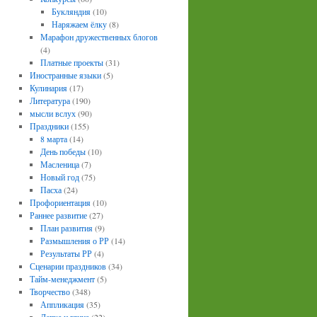
Букляндия
(10)
Наряжаем ёлку
(8)
Марафон дружественных блогов
(4)
Платные проекты
(31)
Иностранные языки
(5)
Кулинария
(17)
Литература
(190)
мысли вслух
(90)
Праздники
(155)
8 марта
(14)
День победы
(10)
Масленица
(7)
Новый год
(75)
Пасха
(24)
Профориентация
(10)
Раннее развитие
(27)
План развития
(9)
Размышления о РР
(14)
Результаты РР
(4)
Сценарии праздников
(34)
Тайм-менеджмент
(5)
Творчество
(348)
Аппликация
(35)