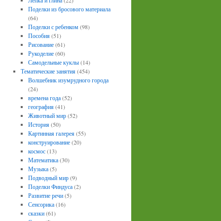
Лепка и глина
(22)
Поделки из бросового материала
(64)
Поделки с ребенком
(98)
Пособия
(51)
Рисование
(61)
Рукоделие
(60)
Самодельные куклы
(14)
Тематические занятия
(454)
Волшебник изумрудного города
(24)
времена года
(52)
география
(41)
Животный мир
(52)
История
(50)
Картинная галерея
(55)
конструирование
(20)
космос
(13)
Математика
(30)
Музыка
(5)
Подводный мир
(9)
Поделки Финдуса
(2)
Развитие речи
(5)
Сенсорика
(16)
сказки
(61)