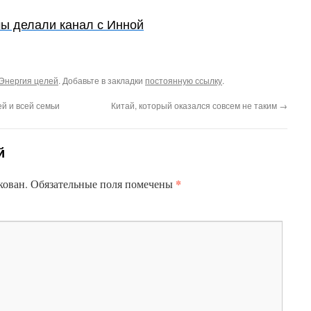
мы делали канал с Инной
Энергия целей
. Добавьте в закладки
постоянную ссылку
.
й и всей семьи
Китай, который оказался совсем не таким
→
й
*
кован.
Обязательные поля помечены