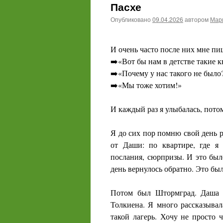
Пасхе
Опубликовано
09.04.2026
автором
Мари
И очень часто после них мне пи
➡️«Вот бы нам в детстве такие
➡️«Почему у нас такого не было
➡️«Мы тоже хотим!»
И каждый раз я улыбалась, потом
Я до сих пор помню свой день р
от Даши: по квартире, где я 
послания, сюрпризы. И это было
день вернулось обратно. Это бы
Потом был Штормград. Даша е
Толкиена. Я много рассказывал
такой лагерь. Хочу не просто ч