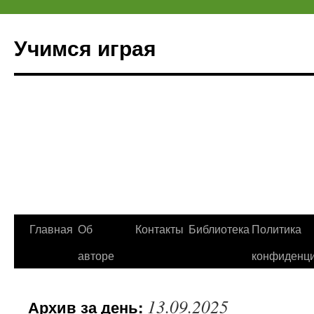
Учимся играя
Перейти
Главная
Об
Контакты
Библиотека
Политика
к
авторе
конфиденци
содержимому
13.09.2025
Архив за день: