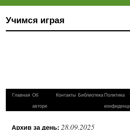
Учимся играя
Перейти
Главная
Об
Контакты
Библиотека
Политика
к
авторе
конфиденци
содержимому
28.09.2025
Архив за день: