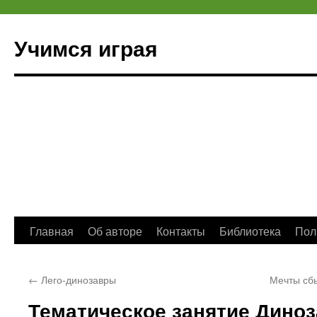
Учимся играя
Перейти
Главная
Об авторе
Контакты
Библиотека
Пол
к
←
Лего-динозавры
Мечты сбы
содержимому
Тематическое занятие Диноз