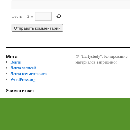
шесть
−
2
=
Мета
@ "Earlystudy". Копирование
Войти
материалов запрещено!
Лента записей
Лента комментариев
WordPress.org
Учимся играя