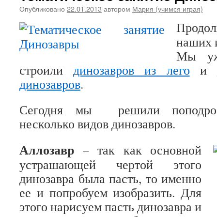
Опубликовано
22.01.2013
автором
Мария (учимся играя)
Продол
наших 
Мы 
строили
динозавров из лего
и
динозавров
.
Сегодня мы решили поподроб
несколько видов динозавров.
Аллозавр
– так как основной
устрашающей чертой этого
динозавра была пасть, то именно
ее и попробуем изобразить. Для
этого нарисуем пасть динозавра и