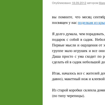
Опубликовано
18.09.2012
автором
Мари
вы помните, что месяц сентяб
посвящен у нас
поделкам из кры
Я долго думала, чем порадовать
подарок с собой в садик. Небол
Первые мысли и ощущения от э
группе мало игрушек и все они 
Даша просто с ума сходит по 
сделать ей в садик небольшой до
Итак, началось все с жителей до
давно), макетный нож и клеевой 
Из старой коробки склеила доми
(по типу черепицы).