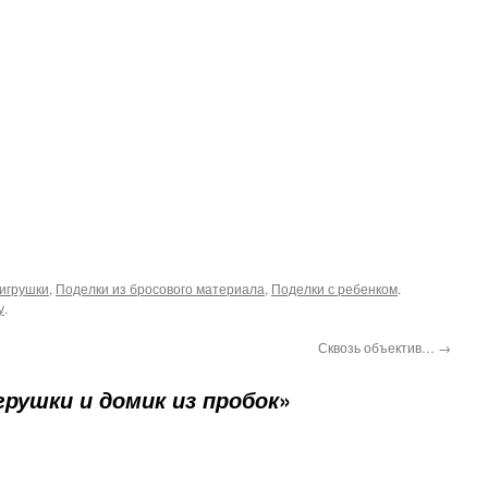
 игрушки
,
Поделки из бросового материала
,
Поделки с ребенком
.
у
.
Сквозь объектив…
→
»
грушки и домик из пробок