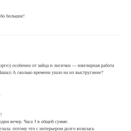
ибо большое!
сторге)) особенно от зайца и лисички — ювелирная работа
аша)) А сколько времени ушло на их выстругание?
:
!
один вечер. Часа 3 в общей сумме.
лала. потому что с интерьером долго возилась