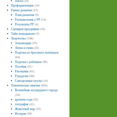
Пасха
(24)
Профориентация
(10)
Раннее развитие
(27)
План развития
(9)
Размышления о РР
(14)
Результаты РР
(4)
Сценарии праздников
(34)
Тайм-менеджмент
(5)
Творчество
(348)
Аппликация
(35)
Лепка и глина
(22)
Поделки из бросового материала
(64)
Поделки с ребенком
(98)
Пособия
(51)
Рисование
(61)
Рукоделие
(60)
Самодельные куклы
(14)
Тематические занятия
(454)
Волшебник изумрудного города
(24)
времена года
(52)
география
(41)
Животный мир
(52)
История
(50)