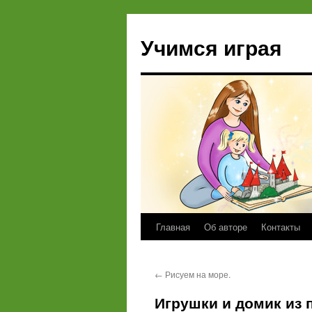
Учимся играя
Главная
Об авторе
Контакты
Перейти
к
←
Рисуем на море.
содержимому
Игрушки и домик из 