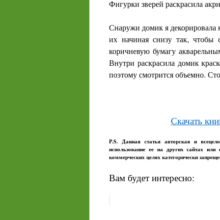
Фигурки зверей раскрасила акри
Снаружи домик я декорировала к
их начиная снизу так, чтобы 
коричневую бумагу акварельными
Внутри раскрасила домик краск
поэтому смотрится объемно.
Сто
Скачать кни
P.S. Данная статья авторская и всецел
использование ее на других сайтах или
коммерческих целях категорически запреще
Вам будет интересно: