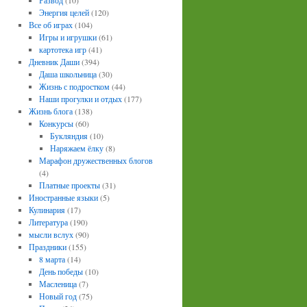
Развод
(10)
Энергия целей
(120)
Все об играх
(104)
Игры и игрушки
(61)
картотека игр
(41)
Дневник Даши
(394)
Даша школьница
(30)
Жизнь с подростком
(44)
Наши прогулки и отдых
(177)
Жизнь блога
(138)
Конкурсы
(60)
Букляндия
(10)
Наряжаем ёлку
(8)
Марафон дружественных блогов
(4)
Платные проекты
(31)
Иностранные языки
(5)
Кулинария
(17)
Литература
(190)
мысли вслух
(90)
Праздники
(155)
8 марта
(14)
День победы
(10)
Масленица
(7)
Новый год
(75)