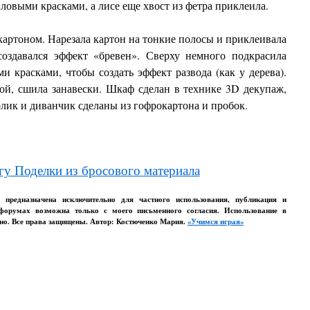
ловыми красками, а лисе еще хвост из фетра приклеила.
артоном. Нарезала картон на тонкие полосы и приклеивала
создавался эффект «бревен». Сверху немного подкрасила
 красками, чтобы создать эффект развода (как у дерева).
ой, сшила занавески.
Шкаф сделан в технике 3D декупаж,
лик и диванчик сделаны из гофрокартона и пробок.
гу Поделки из бросового материала
о предназначена исключительно для частного использования, публикация и
 форумах возможна только с моего письменного согласия. Использование в
но. Все права защищены. Автор: Костюченко Мария.
«Учимся играя»