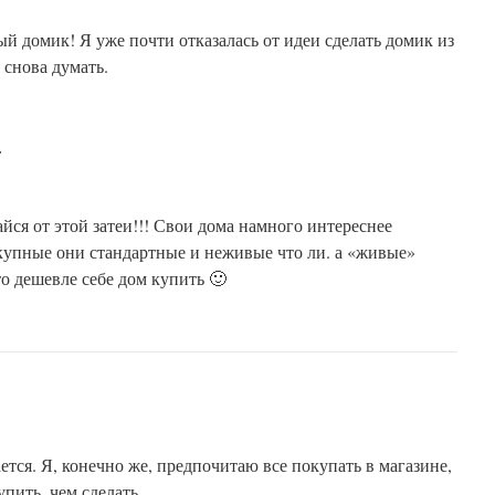
й домик! Я уже почти отказалась от идеи сделать домик из
 снова думать.
:
айся от этой затеи!!! Свои дома намного интереснее
купные они стандартные и неживые что ли. а «живые»
то дешевле себе дом купить 🙂
ется. Я, конечно же, предпочитаю все покупать в магазине,
пить, чем сделать.