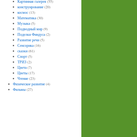
Картинная галерея
(55)
конструирование
(20)
космос
(13)
Математика
(30)
Музыка
(5)
Подводный мир
(9)
Поделки Финдуса
(2)
Развитие речи
(5)
Сенсорика
(16)
сказки
(61)
Спорт
(5)
ТРИЗ
(2)
Цвета
(7)
Цветы
(17)
Чтение
(23)
Физическое развитие
(4)
Фильмы
(27)