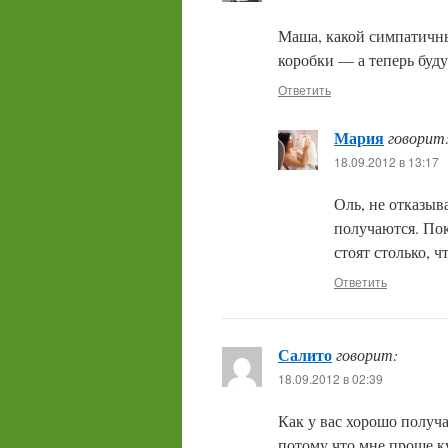
Маша, какой симпатичны
коробки — а теперь буду
Ответить
Мария
говорит
18.09.2012 в 13:17
Оль, не отказыв
получаются. По
стоят столько, ч
Ответить
Салито
говорит:
18.09.2012 в 02:39
Как у вас хорошо получа
потому что мне проще ку