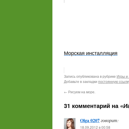
Морская инсталляция
Запись опубликована в рубрике
Игры и
Добавьте в закладки
постоянную ссылк
←
Рисуем на море.
31 комментарий на «
И
Olga 0207
говорит:
18.09.2012 в 00:58