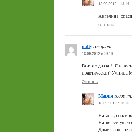
18.09.2012 в 13:16
Ангелина, спас
Ответить
natty
говорит:
18.09.2012 в 09:16
Вот это даааа!!! Я в во
практически)) Умница М
Ответить
Мария
говорит
18.09.2012 в 13:16
Наташа, спасибо
На зверей ушел 
Домик дольше де