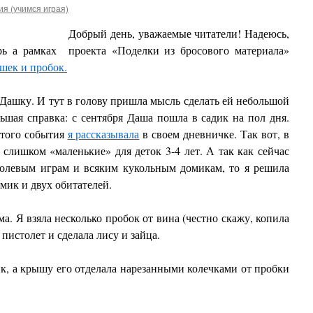
я (учимся играя)
Добрый день, уважаемые читатели! Надеюсь,
рь а рамках проекта «Поделки из бросового материала»
шек и пробок.
 Дашку. И тут в голову пришла мысль сделать ей небольшой
ьшая справка: с сентября Даша пошла в садик на пол дня.
того события
я рассказывала
в своем дневничке. Так вот, в
слишком «маленькие» для деток 3-4 лет. А так как сейчас
ролевым играм и всяким кукольным домикам, то я решила
мик и двух обитателей.
ма. Я взяла несколько пробок от вина (честно скажу, копила
пистолет и сделала лису и зайца.
к, а крышу его отделала нарезанными колечками от пробки