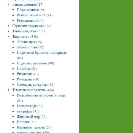
Раннее развитие
(27)
План развития
(9)
Размышления о РР
(14)
Результаты РР
(4)
Сценарии праздников
(34)
Тайм-менеджмент
(5)
Творчество
(348)
Аппликация
(35)
Лепка и глина
(22)
Поделки из бросового материала
(64)
Поделки с ребенком
(98)
Пособия
(51)
Рисование
(61)
Рукоделие
(60)
Самодельные куклы
(14)
Тематические занятия
(454)
Волшебник изумрудного города
(24)
времена года
(52)
география
(41)
Животный мир
(52)
История
(50)
Картинная галерея
(55)
конструирование
(20)