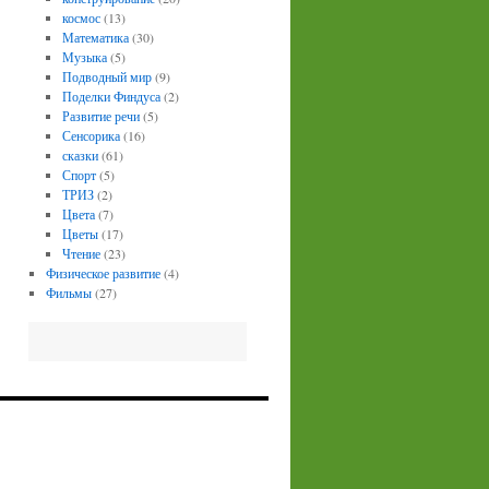
космос
(13)
Математика
(30)
Музыка
(5)
Подводный мир
(9)
Поделки Финдуса
(2)
Развитие речи
(5)
Сенсорика
(16)
сказки
(61)
Спорт
(5)
ТРИЗ
(2)
Цвета
(7)
Цветы
(17)
Чтение
(23)
Физическое развитие
(4)
Фильмы
(27)