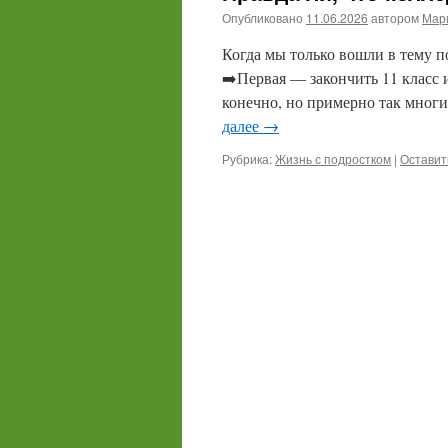
Опубликовано
11.06.2026
автором
Мари
Когда мы только вошли в тему по
➡️Первая — закончить 11 класс и
конечно, но примерно так мно
далее
→
Рубрика:
Жизнь с подростком
|
Оставит