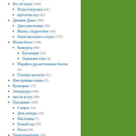
Все об играх
(104)
Игры и игрушки
(61)
картотека игр
(41)
Дневник Даши
(394)
Даша школьница
(30)
Жизнь с подростком
(44)
Наши прогулки и отдых
(177)
Жизнь блога
(138)
Конкурсы
(60)
Букляндия
(10)
Наряжаем ёлку
(8)
Марафон дружественных блогов
(4)
Платные проекты
(31)
Иностранные языки
(5)
Кулинария
(17)
Литература
(190)
мысли вслух
(90)
Праздники
(155)
8 марта
(14)
День победы
(10)
Масленица
(7)
Новый год
(75)
Пасха
(24)
Профориентация
(10)