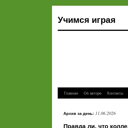
Учимся играя
Главная
Об авторе
Контакты
Перейти
к
11.06.2026
Архив за день:
содержимому
Правда ли, что колл