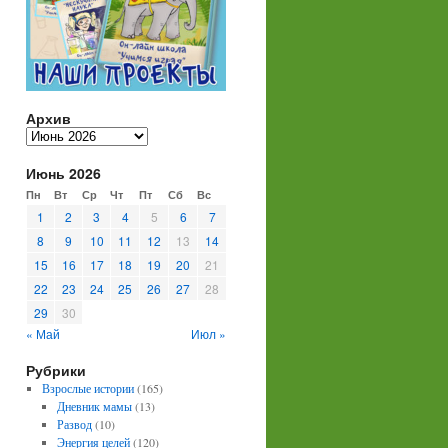
Архив
Архив
Июнь 2026
Пн
Вт
Ср
Чт
Пт
Сб
Вс
1
2
3
4
5
6
7
8
9
10
11
12
13
14
15
16
17
18
19
20
21
22
23
24
25
26
27
28
29
30
« Май
Июл »
Рубрики
Взрослые истории
(165)
Дневник мамы
(13)
Развод
(10)
Энергия целей
(120)