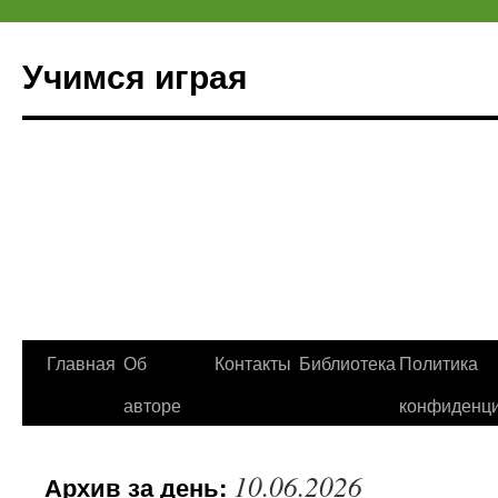
Учимся играя
Перейти
Главная
Об
Контакты
Библиотека
Политика
к
авторе
конфиденци
содержимому
10.06.2026
Архив за день: