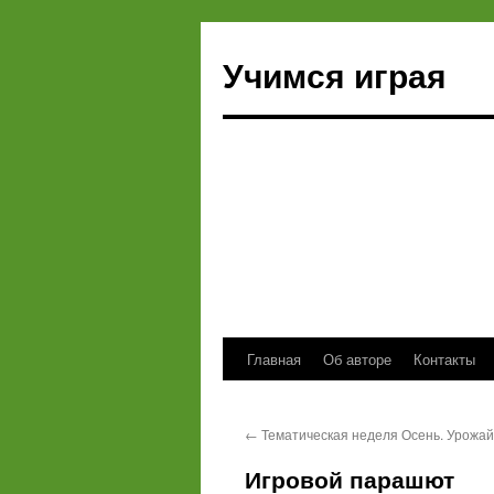
Учимся играя
Главная
Об авторе
Контакты
Перейти
к
←
Тематическая неделя Осень. Урожай
содержимому
Игровой парашют