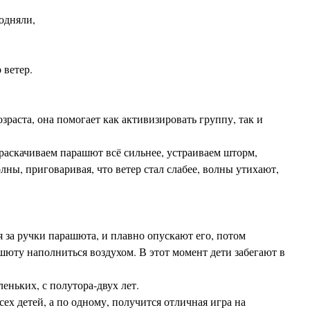
одняли,
 ветер.
зраста, она помогает как активизировать группу, так и
раскачиваем парашют всё сильнее, устраиваем шторм,
ны, приговаривая, что ветер стал слабее, волны утихают,
я за ручки парашюта, и плавно опускают его, потом
юту наполниться воздухом. В этот момент дети забегают в
еньких, с полутора-двух лет.
ех детей, а по одному, получится отличная игра на