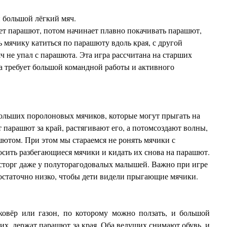
 большой лёгкий мяч.
ет парашют, потом начинает плавно покачивать парашют,
ь мячику катиться по парашюту вдоль края, с другой
яч не упал с парашюта. Эта игра рассчитана на старших
а требует большой командной работы и активного
ольших поролоновых мячиков, которые могут прыгать на
парашют за край, растягивают его, а потомсоздают волны,
ютом. При этом мы стараемся не ронять мячики с
сить разбегающиеся мячики и кидать их снова на парашют.
сторг даже у полуторагодовалых малышей. Важно при игре
статочно низко, чтобы дети видели прыгающие мячики.
овёр или газон, по которому можно ползать, и большой
их, держат парашют за края. Оба ведущих снимают обувь, и