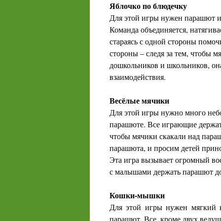
Яблочко по блюдечку
Для этой игры нужен парашют и
Команда объединяется, натягива
стараясь с одной стороны помоч
стороны – следя за тем, чтобы м
дошкольников и школьников, он
взаимодействия.
Весёлые мячики
Для этой игры нужно много неб
парашюте. Все играющие держат 
чтобы мячики скакали над параш
парашюта, и просим детей прино
Эта игра вызывает огромный во
с малышами держать парашют до
Кошки-мышки
Для этой игры нужен мягкий к
парашют. Все, кроме двух ведущ