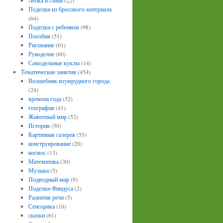
Лепка и глина
(22)
Поделки из бросового материала
(64)
Поделки с ребенком
(98)
Пособия
(51)
Рисование
(61)
Рукоделие
(60)
Самодельные куклы
(14)
Тематические занятия
(454)
Волшебник изумрудного города
(24)
времена года
(52)
география
(41)
Животный мир
(52)
История
(50)
Картинная галерея
(55)
конструирование
(20)
космос
(13)
Математика
(30)
Музыка
(5)
Подводный мир
(9)
Поделки Финдуса
(2)
Развитие речи
(5)
Сенсорика
(16)
сказки
(61)