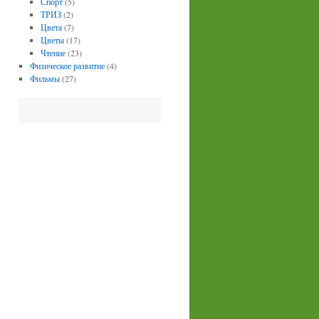
Спорт
(5)
ТРИЗ
(2)
Цвета
(7)
Цветы
(17)
Чтение
(23)
Физическое развитие
(4)
Фильмы
(27)