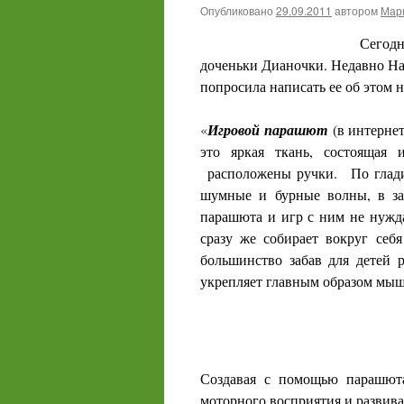
Опубликовано
29.09.2011
автором
Мари
Сегод
доченьки Дианочки. Недавно Нас
попросила написать ее об этом 
«
Игровой парашют
(в интерне
это яркая ткань, состоящая 
расположены ручки. По глади
шумные и бурные волны, в зав
парашюта и игр с ним не нужд
сразу же собирает вокруг себ
большинство забав для детей
укрепляет главным образом мыш
Создавая с помощью парашюта
моторного восприятия и развива