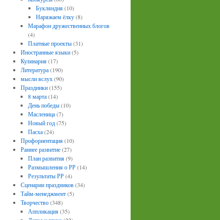
Букляндия
(10)
Наряжаем ёлку
(8)
Марафон дружественных блогов
(4)
Платные проекты
(31)
Иностранные языки
(5)
Кулинария
(17)
Литература
(190)
мысли вслух
(90)
Праздники
(155)
8 марта
(14)
День победы
(10)
Масленица
(7)
Новый год
(75)
Пасха
(24)
Профориентация
(10)
Раннее развитие
(27)
План развития
(9)
Размышления о РР
(14)
Результаты РР
(4)
Сценарии праздников
(34)
Тайм-менеджмент
(5)
Творчество
(348)
Аппликация
(35)