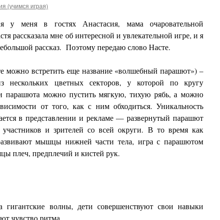
я (учимся играя)
ня у меня в гостях Анастасия, мама очаровательной
тя рассказала мне об интересной и увлекательной игре, и я
небольшой рассказ. Поэтому передаю слово Насте.
те можно встретить еще название «волшебный парашют») –
из нескольких цветных секторов, у которой по кругу
 парашюта можно пустить мягкую, тихую рябь, а можно
исимости от того, как с ним обходиться. Уникальность
ается в представлении и рекламе — развернутый
парашют
я участников и зрителей со всей округи. В то время как
 развивают мышцы нижней части тела, игра с парашютом
цы плеч, предплечий и кистей рук.
 гигантские волны, дети совершенствуют свои навыки
ют чувство ритма.