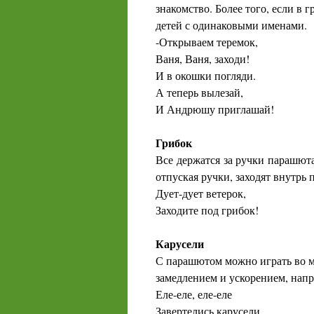
знакомство. Более того, если в 
детей с одинаковыми именами.
-Открываем теремок,
Ваня, Ваня, заходи!
И в окошки погляди.
А теперь вылезай,
И Андрюшу приглашай!
Грибок
Все держатся за ручки парашюта,
отпуская ручки, заходят внутрь 
Дует-дует ветерок,
Заходите под грибок!
Карусели
С парашютом можно играть во м
замедлением и ускорением, напр
Еле-еле, еле-еле
Завертелись карусели.