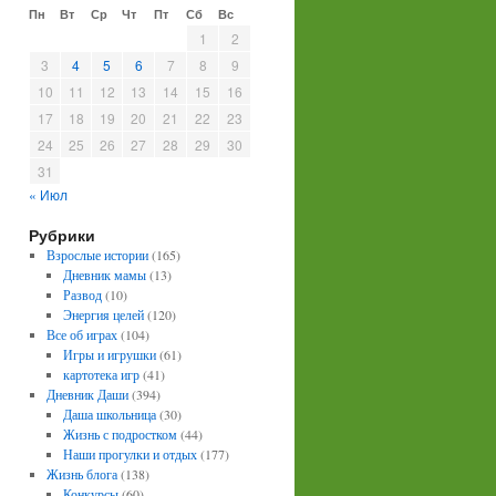
Пн
Вт
Ср
Чт
Пт
Сб
Вс
1
2
3
4
5
6
7
8
9
10
11
12
13
14
15
16
17
18
19
20
21
22
23
24
25
26
27
28
29
30
31
« Июл
Рубрики
Взрослые истории
(165)
Дневник мамы
(13)
Развод
(10)
Энергия целей
(120)
Все об играх
(104)
Игры и игрушки
(61)
картотека игр
(41)
Дневник Даши
(394)
Даша школьница
(30)
Жизнь с подростком
(44)
Наши прогулки и отдых
(177)
Жизнь блога
(138)
Конкурсы
(60)