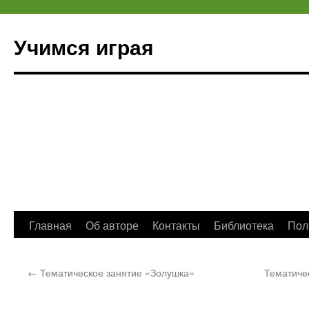
Учимся играя
Перейти
Главная
Об авторе
Контакты
Библиотека
Пол
к
←
Тематическое занятие «Золушка»
Тематиче
содержимому