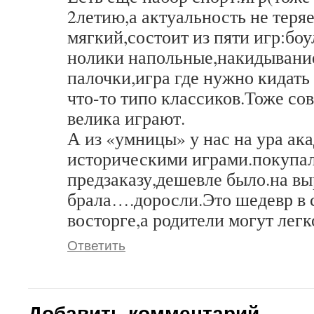
2летию,а актуальность не теря
мягкий,состоит из пяти игр:боу
нолики напольные,накидывание
палочки,игра где нужно кидать
что-то типо классиков.Тоже сов
велика играют.
А из «умницы» у нас на ура ака
историческими играми.покупал
предзаказу,дешевле было.на вы
брала….доросли.Это шедевр в с
восторге,а родители могут легко
Ответить
Добавить комментарий