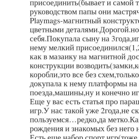
присоединить(бывает и самой т
руководством папы они мастряч
Playmags-магнитный конструкт
цветными деталями.Дорогой.но
себя.Покупала сыну на 3года,иг
нему мелкий присоединился(1,
как в мазаику на магнитной до
конструкции возводить(замки,
коробли,это все без схем,только
докупала к нему платформы на
поезда,машины,ну и конечно иг
Еще у вас есть статья про пар
игр.У нас такой уже 2года,не с
пользуемся…редко,да метко.К
рождения и знакомых без него н
Есть еще набор спорт.игр(тоже