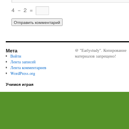
4
−
2
=
Мета
@ "Earlystudy". Копирование
Войти
материалов запрещено!
Лента записей
Лента комментариев
WordPress.org
Учимся играя