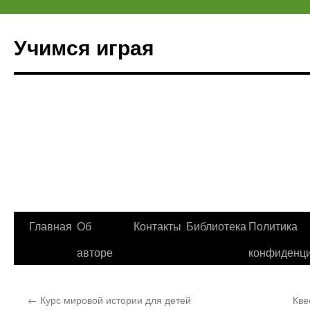
Учимся играя
Перейти
Главная
Об
Контакты
Библиотека
Политика
к
авторе
конфиденци
содержимому
←
Курс мировой истории для детей
Кве