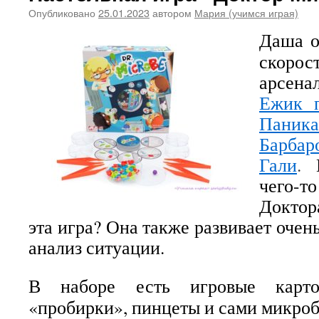
Опубликовано
25.01.2023
автором
Мария (учимся играя)
Даша о
скорос
арсена
Ежик 
Паник
Барбар
Гали
.
чего-
Доктор
эта игра? Она также развивает оче
анализ ситуации.
В наборе есть игровые карто
«пробирки», пинцеты и сами микроб