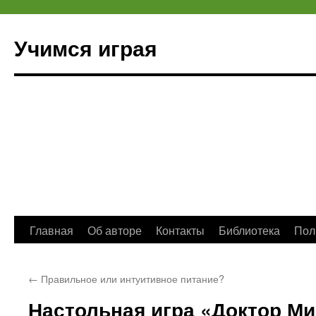
Учимся играя
Перейти
Главная
Об авторе
Контакты
Библиотека
Пол
к
←
Правильное или интуитивное питание?
содержимому
Настольная игра «Доктор М