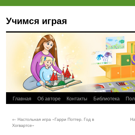
Учимся играя
Перейти
Главная
Об авторе
Контакты
Библиотека
Пол
к
←
Настольная игра «Гарри Поттер. Год в
На
содержимому
Хогвартсе»