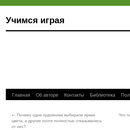
Учимся играя
Перейти
Главная
Об авторе
Контакты
Библиотека
Пол
к
←
Почему одни художники выбирали яркие
Что т
содержимому
цвета, а другие почти полностью отказывались
от них?