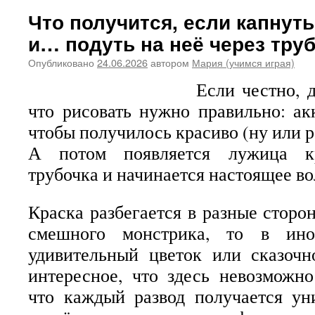
Что получится, если капнуть
и… подуть на неё через тру
Опубликовано
24.06.2026
автором
Мария (учимся играя)
Если честно, 
что рисовать нужно правильно: акк
чтобы получилось красиво (ну или ро
А потом появляется лужица кр
трубочка и начинается настоящее в
Краска разбегается в разные сторо
смешного монстрика, то в ино
удивительный цветок или сказочн
интересное, что здесь невозможн
что каждый развод получается ун