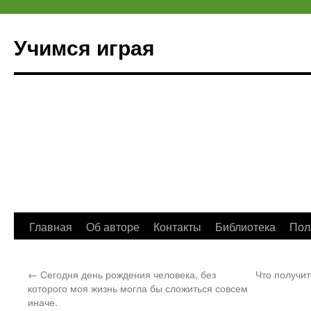
Учимся играя
Перейти
Главная
Об авторе
Контакты
Библиотека
Пол
к
←
Сегодня день рождения человека, без
Что получит
содержимому
которого моя жизнь могла бы сложиться совсем
иначе.