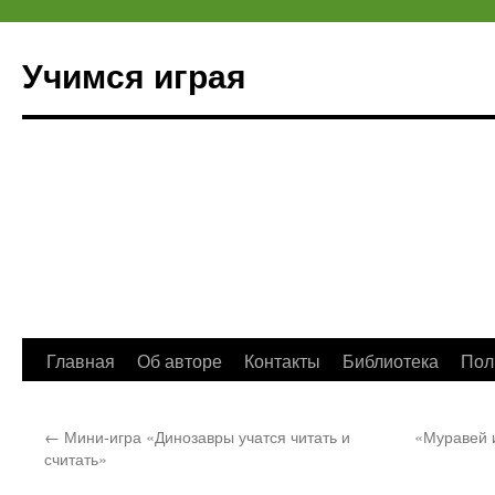
Учимся играя
Перейти
Главная
Об авторе
Контакты
Библиотека
Пол
к
←
Мини-игра «Динозавры учатся читать и
«Муравей 
содержимому
считать»