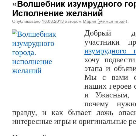
«Волшебник изумрудного го
Исполнение желаний
Опубликовано
16.08.2013
автором
Мария (учимся играя)
Добрый де
участники п
изумрудного г
хочу подвест
этапа и объяв
Мы с вами о
наших героев 
и Ужасным, 
почему нужн
правду, и как бывает ложь опас
интересные игры и оригинальные р