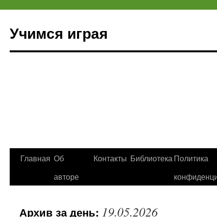
Учимся играя
Перейти
Главная
Об
Контакты
Библиотека
Политика
к
авторе
конфиденци
содержимому
19.05.2026
Архив за день: