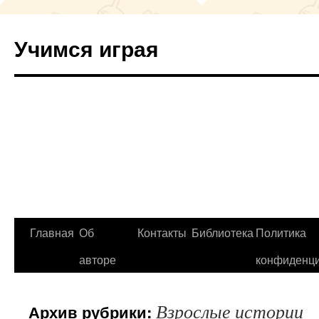
Учимся играя
Перейти
Главная
Об
Контакты
Библиотека
Политика
к
авторе
конфиденци
содержимому
Взрослые истории
Архив рубрики: