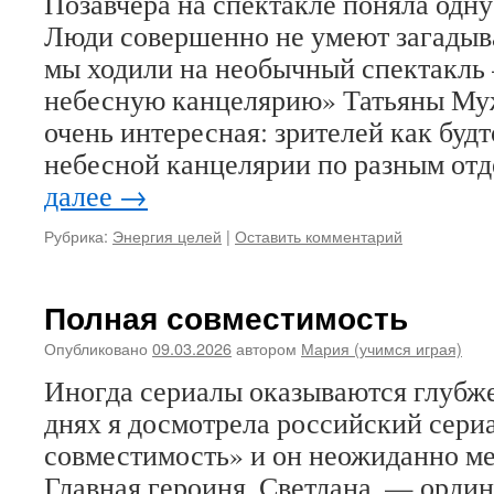
Позавчера на спектакле поняла одн
Люди совершенно не умеют загадыв
мы ходили на необычный спектакль
небесную канцелярию» Татьяны Му
очень интересная: зрителей как будт
небесной канцелярии по разным от
далее
→
Рубрика:
Энергия целей
|
Оставить комментарий
Полная совместимость
Опубликовано
09.03.2026
автором
Мария (учимся играя)
Иногда сериалы оказываются глубже
днях я досмотрела российский сери
совместимость» и он неожиданно ме
Главная героиня, Светлана, — ордин