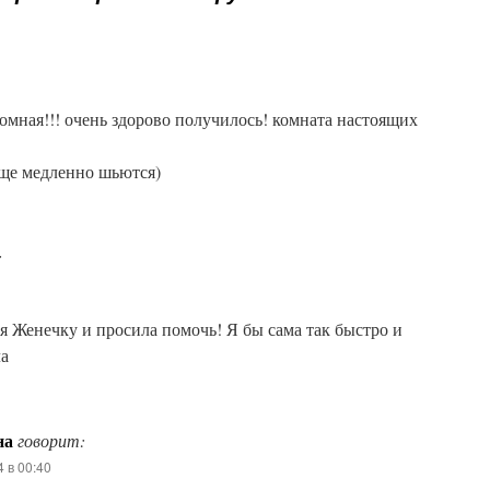
ромная!!! очень здорово получилось! комната настоящих
еще медленно шьются)
:
я Женечку и просила помочь! Я бы сама так быстро и
ла
на
говорит:
4 в 00:40