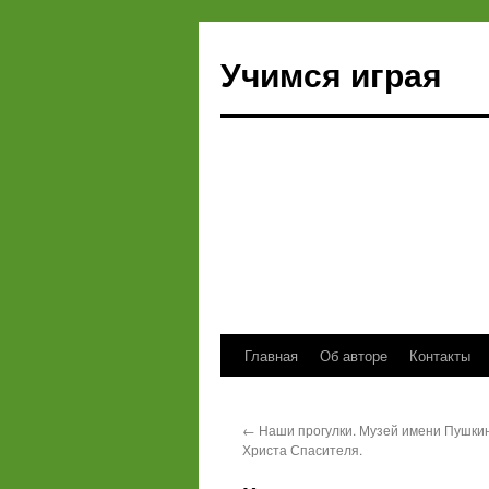
Учимся играя
Главная
Об авторе
Контакты
Перейти
к
←
Наши прогулки. Музей имени Пушки
содержимому
Христа Спасителя.