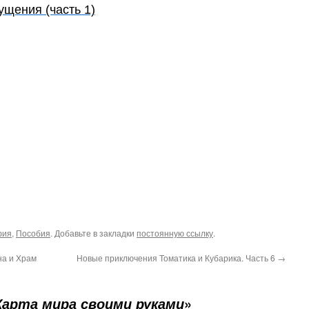
щения (часть 1)
фия
,
Пособия
. Добавьте в закладки
постоянную ссылку
.
на и Храм
Новые приключения Томатика и Кубарика. Часть 6
→
»
Карта мира своими руками