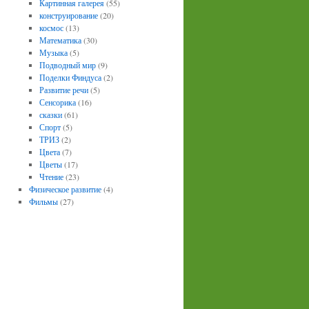
Картинная галерея
(55)
конструирование
(20)
космос
(13)
Математика
(30)
Музыка
(5)
Подводный мир
(9)
Поделки Финдуса
(2)
Развитие речи
(5)
Сенсорика
(16)
сказки
(61)
Спорт
(5)
ТРИЗ
(2)
Цвета
(7)
Цветы
(17)
Чтение
(23)
Физическое развитие
(4)
Фильмы
(27)