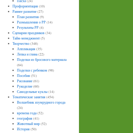
Пасха
(24)
Профориентация
(10)
Раннее развитие
(27)
План развития
(9)
Размышления о РР
(14)
Результаты РР
(4)
Сценарии праздников
(34)
Тайм-менеджмент
(5)
Творчество
(348)
Аппликация
(35)
Лепка и глина
(22)
Поделки из бросового материала
(64)
Поделки с ребенком
(98)
Пособия
(51)
Рисование
(61)
Рукоделие
(60)
Самодельные куклы
(14)
Тематические занятия
(454)
Волшебник изумрудного города
(24)
времена года
(52)
география
(41)
Животный мир
(52)
История
(50)