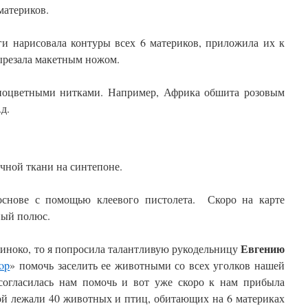
материков.
ги нарисовала контуры всех 6 материков, приложила их к
вырезала макетным ножом.
ноцветными нитками. Например, Африка обшита розовым
д.
чной ткани на синтепоне.
основе с помощью клеевого пистолета. Скоро на карте
ный полюс.
Евгению
диноко, то я попросила талантливую рукодельницу
pop
» помочь заселить ее животными со всех уголков нашей
согласилась нам помочь и вот уже скоро к нам прибыла
ой лежали 40 животных и птиц, обитающих на 6 материках