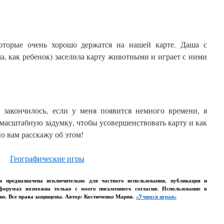
оторые очень хорошо держатся на нашей карте. Даша с
ма, как ребенок) заселила карту животными и играет с ними
 закончилось, если у меня появится немного времени, я
масштабную задумку, чтобы усовершенствовать карту и как
но вам расскажу об этом!
Географические игры
ло предназначена исключительно для частного использования, публикация и
 форумах возможна только с моего письменного согласия. Использование в
ено. Все права защищены. Автор: Костюченко Мария.
«Учимся играя»