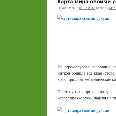
Карта мира своими 
Опубликовано
01.07.2013
автором
Мари
Из серо-голубого ковролина в
ниткой обшила все края (сторо
краю пришила металлические кол
На стену папа прикрепил дерев
ковролина (колечки надели на гв