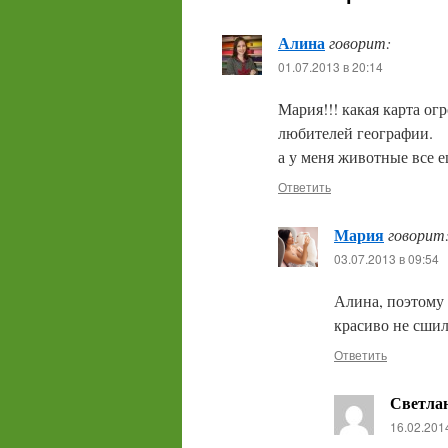
Алина
говорит:
01.07.2013 в 20:14
Мария!!! какая карта ог
любителей географии.
а у меня животные все 
Ответить
Мария
говорит
03.07.2013 в 09:54
Алина, поэтому 
красиво не сши
Ответить
Светла
16.02.201