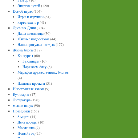
Развод
(10)
Энергия целей
(120)
Все об играх
(104)
Игры и игрушки
(61)
картотека игр
(41)
Дневник Даши
(394)
Даша школьница
(30)
Жизнь с подростком
(44)
Наши прогулки и отдых
(177)
Жизнь блога
(138)
Конкурсы
(60)
Букляндия
(10)
Наряжаем ёлку
(8)
Марафон дружественных блогов
(4)
Платные проекты
(31)
Иностранные языки
(5)
Кулинария
(17)
Литература
(190)
мысли вслух
(90)
Праздники
(155)
8 марта
(14)
День победы
(10)
Масленица
(7)
Новый год
(75)