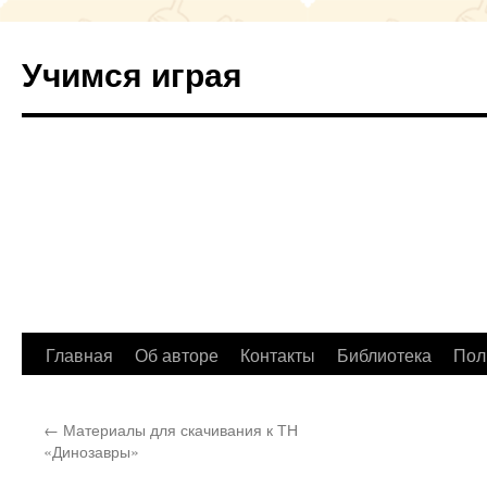
Учимся играя
Перейти
Главная
Об авторе
Контакты
Библиотека
Пол
к
←
Материалы для скачивания к ТН
содержимому
«Динозавры»