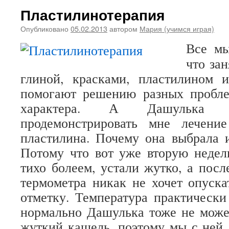
Пластилинотерапия
Опубликовано
05.02.2013
автором
Мария (учимся играя)
Все мы
что зан
глиной, красками, пластилином и
помогают решению разных пробле
характера. А Дашулька 
продемонстрировать мне лечен
пластилина. Почему она выбрала 
Потому что вот уже вторую неде
тихо болеем, устали жутко, а посл
термометра никак не хочет опуск
отметку. Температура практически 
нормально Дашулька тоже не может
жуткий кашель, поэтому мы с ней,