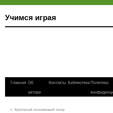
Учимся играя
Перейти
Главная
Об
Контакты
Библиотека
Политика
к
авторе
конфиденци
содержимому
←
Кукольный пальчиковый театр