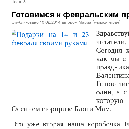
Часть 3.
Готовимся к февральским п
Опубликовано
13.02.2014
автором
Мария (учимся играя)
Здравст
читател
Сегодня х
как мы с
праздни
Валентин
Готовили
одни, а с
котору
Осеннем сюрпризе Блоги Мам.
Это уже вторая наша коробочка F