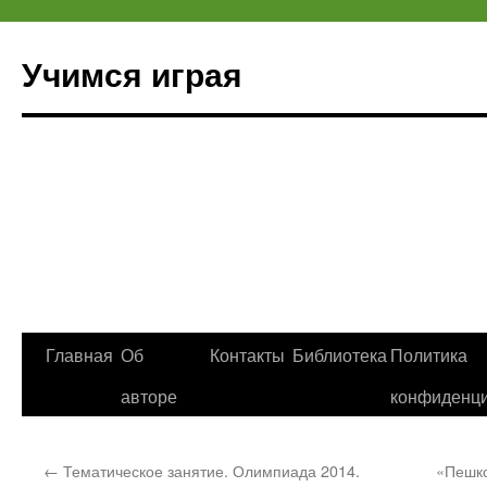
Учимся играя
Перейти
Главная
Об
Контакты
Библиотека
Политика
к
авторе
конфиденци
содержимому
←
Тематическое занятие. Олимпиада 2014.
«Пешко