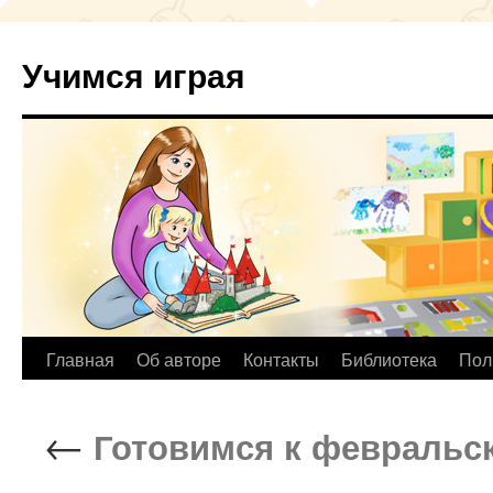
Учимся играя
Перейти
Главная
Об авторе
Контакты
Библиотека
Пол
к
←
Готовимся к февральс
содержимому