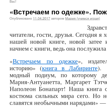
Вас!
«Встречаем по одежке». По
Опубликовано
11.04.2017
автором
Мария (учимся играя)
Здравс
читатели, гости, друзья. Сегодня я 
нашей новой книге, новой затее 
начнем с книги, ведь она послужила
«
Встречаем по одежке
», издат
историю» (
книга в Лабиринте
).
модный подиум, по которому д
Мария-Антуанетта, Маргарет Тэтч
Наполеон Бонапарт! Наша книга о
костюма сильных мира сего. Но н
славятся необычными нарядами» — т