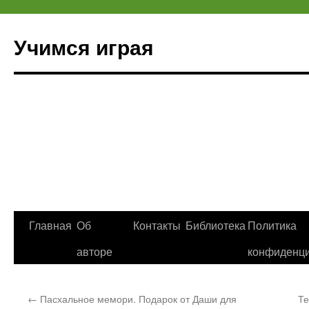
Учимся играя
Перейти
Главная
Об
Контакты
Библиотека
Политика
к
авторе
конфиденци
содержимому
←
Пасхальное мемори. Подарок от Даши для
Те