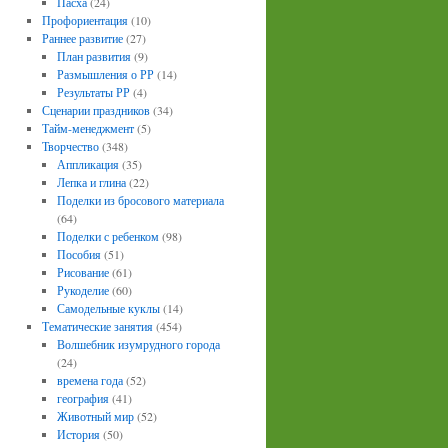
Пасха
(24)
Профориентация
(10)
Раннее развитие
(27)
План развития
(9)
Размышления о РР
(14)
Результаты РР
(4)
Сценарии праздников
(34)
Тайм-менеджмент
(5)
Творчество
(348)
Аппликация
(35)
Лепка и глина
(22)
Поделки из бросового материала
(64)
Поделки с ребенком
(98)
Пособия
(51)
Рисование
(61)
Рукоделие
(60)
Самодельные куклы
(14)
Тематические занятия
(454)
Волшебник изумрудного города
(24)
времена года
(52)
география
(41)
Животный мир
(52)
История
(50)