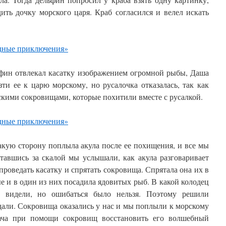
ить дочку морского царя. Краб согласился и велел искать
ин отвлекал касатку изображением огромной рыбы, Даша
зти ее к царю морскому, но русалочка отказалась, так как
орскими сокровищами, которые похитили вместе с русалкой.
акую сторону поплыла акула после ее похищения, и все мы
тавшись за скалой мы услышали, как акула разговаривает
 проведать касатку и спрятать сокровища. Спрятала она их в
 и в один из них посадила ядовитых рыб. В какой колодец
 видели, но ошибаться было нельзя. Поэтому решили
дали. Сокровища оказались у нас и мы поплыли к морскому
дача при помощи сокровищ восстановить его волшебный