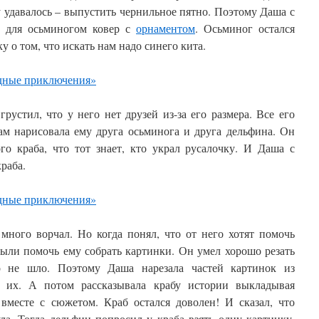
у удавалось – выпустить чернильное пятно. Поэтому Даша с
ь для осьминогом ковер с
орнаментом
. Осьминог остался
 о том, что искать нам надо синего кита.
грустил, что у него нет друзей из-за его размера. Все его
ам нарисовала ему друга осьминога и друга дельфина. Он
го краба, что тот знает, кто украл русалочку. И Даша с
раба.
много ворчал. Но когда понял, что от него хотят помочь
были помочь ему собрать картинки. Он умел хорошо резать
о не шло. Поэтому Даша нарезала частей картинок из
их. А потом рассказывала крабу истории выкладывая
вместе с сюжетом. Краб остался доволен! И сказал, что
ла. Тогда дельфин попросил у краба взять одну картинку,