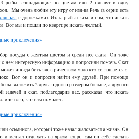
 3 рыбы, совпадающие по цветам или 2 плывут в одну
 ход. Мы очень любим эту игру от изд-ва Речь (в серии есть
хальная
, с дорожками). Итак, рыбы сказали нам, что искать
ета. Вот мы и пошли по квартире искать желтый.
ор посуды с желтым цветом и среди нее ската. Он тоже
и о нем интересную информацию и попросили помочь. Скат
н может иногда бить электричеством мало кто соглашается с
ноко. Вот он и попросил найти ему друзей. При помощи
ыла выложить 2 друга: одного размером больше, а другого
й задачей и скат, поблагодарив нас, рассказал, что искать
олине того, кто нам поможет.
шли осьминога, который тоже начал жаловаться а жизнь. Он
о и мечтал отдыхать на ярком ковре, сам он себе сделать