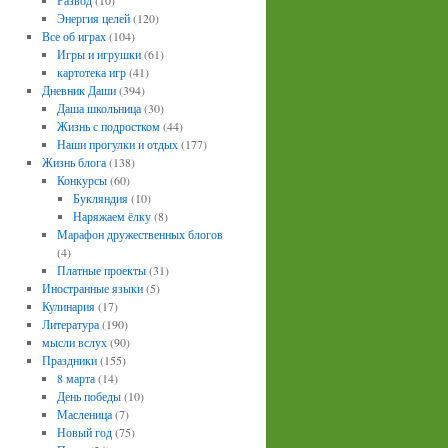
Развод
(10)
Энергия целей
(120)
Все об играх
(104)
Игры и игрушки
(61)
картотека игр
(41)
Дневник Даши
(394)
Даша школьница
(30)
Жизнь с подростком
(44)
Наши прогулки и отдых
(177)
Жизнь блога
(138)
Конкурсы
(60)
Букляндия
(10)
Наряжаем ёлку
(8)
Марафон дружественных блогов
(4)
Платные проекты
(31)
Иностранные языки
(5)
Кулинария
(17)
Литература
(190)
мысли вслух
(90)
Праздники
(155)
8 марта
(14)
День победы
(10)
Масленица
(7)
Новый год
(75)