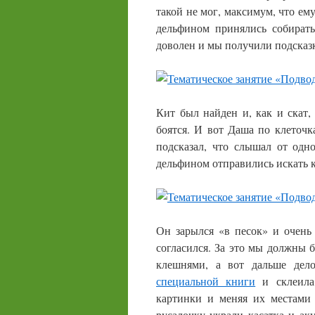
такой не мог, максимум, что ем
дельфином принялись собират
доволен и мы получили подсказку
Кит был найден и, как и скат, 
боятся. И вот Даша по клеточк
подсказал, что слышал от одно
дельфином отправились искать к
Он зарылся «в песок» и очень 
согласился. За это мы должны 
клешнями, а вот дальше дел
специальной книги
и склеила 
картинки и меняя их местами 
русалочку украли касатка и аку