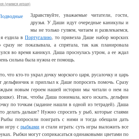
я (учимся играя)
Здравствуйте, уважаемые читатели, гости,
друзья. У Даши идут очередные каникулы и
мы не только гуляем, читаем и развлекаемся,
 я ездила в
Португалию
, то привезла Даше набор морских
о сразу не показывала, а спрятала, так как планировала
улся во время каникул. Даша проснулась утром, а ее ждал
чень сильна была нужна ее помощь.
о, что кто-то украл дочку морского царя, русалочку и царь
от дельфинчик и приплыл к Даше попросить помочь. Сразу
каждым новым героем нашей истории мы читали о нем на
дошке). Итак, чтобы Даша понимала, кого искать, дельфин
чку по точкам (задание нашли в одной из тетрадей). Даша
что делать дальше? Нужно спросить у рыб, которые стаями
 Рыбы попросили поиграть с ними и тогда обещали дать
ли игру с
рыбками
и стали играть: суть игры выложить все
 руках. Рыбки могут соприкасаться одинаковыми цветами по