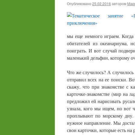
Опубликовано
25.02.2016
автором
Мари
мы еще немного играем. Когда
обитателей из океанариума, н
поиграть. И вот случай подверн
маленький дельфин, которому о
Что же случилось? А случилось т
отправил всех на ее поиски. В
скажу, что при знакомстве с 
карточке-знакомстве (мир на ла
предложил ей нарисовать русало
узнала, кого мы ищем, но вот 
проплывают по морскому дну.
нужное направление. Мы доста
свои карточки, которые есть на