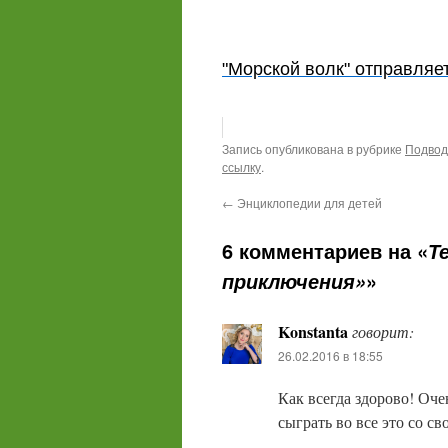
"Морской волк" отправляе
Запись опубликована в рубрике
Подвод
ссылку
.
←
Энциклопедии для детей
6 комментариев на «
Т
»
приключения»
Konstanta
говорит:
26.02.2016 в 18:55
Как всегда здорово! Оче
сыграть во все это со с