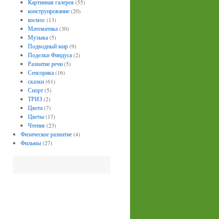
Картинная галерея
(55)
конструирование
(20)
космос
(13)
Математика
(30)
Музыка
(5)
Подводный мир
(9)
Поделки Финдуса
(2)
Развитие речи
(5)
Сенсорика
(16)
сказки
(61)
Спорт
(5)
ТРИЗ
(2)
Цвета
(7)
Цветы
(17)
Чтение
(23)
Физическое развитие
(4)
Фильмы
(27)