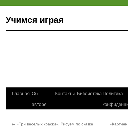
Учимся играя
Перейти
Главная
Об
Контакты
Библиотека
Политика
к
авторе
конфиденци
содержимому
←
«Три веселых краски». Рисуем по сказке
«Картинн