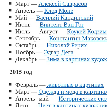
Март —
Алексей Саврасов
Апрель —
Клод Моне
Май —
Василий Кандинский
Июнь —
Винсент Ван Гог
Июль — Август —
Коукей Кодзим
Сентябрь —
Константин Маковск
Октябрь —
Николай Рерих
Ноябрь —
Эдгар Дега
Декабрь —
Зима в картинах худо
2015 год
Февраль —
животные в картинах
Март —
Одежда и мода в картина
Апрель -май —
Исторические сюж
Лето —
Цвет в картинах художни