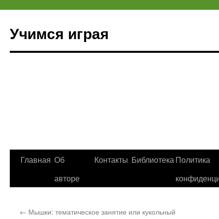
Учимся играя
Перейти
Главная
Об
Контакты
Библиотека
Политика
к
авторе
конфиденци
содержимому
←
Мышки: тематическое занятие или кукольный