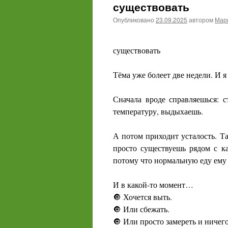
существовать
Опубликовано
23.09.2025
автором
Мари
существовать
Тёма уже болеет две недели. И я
Сначала вроде справляешься: 
температуру, выдыхаешь.
А потом приходит усталость. Та
просто существуешь рядом с к
потому что нормальную еду ему 
И в какой-то момент…
🔘 Хочется выть.
🔘 Или сбежать.
🔘 Или просто замереть и ничего