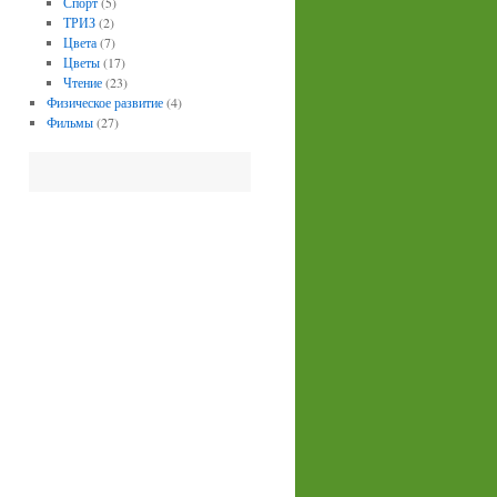
Спорт
(5)
ТРИЗ
(2)
Цвета
(7)
Цветы
(17)
Чтение
(23)
Физическое развитие
(4)
Фильмы
(27)