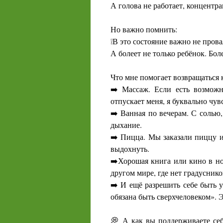
А голова не работает, концентра
Но важно помнить:
❕В это состояние важно не прова
А болеет не только ребёнок. Бол
Что мне помогает возвращаться к
➡️ Массаж. Если есть возможн
отпускает меня, я буквально чув
➡️ Ванная по вечерам. С солью
дыхание.
➡️ Пицца. Мы заказали пиццу и 
выдохнуть.
➡️Хорошая книга или кино в но
другом мире, где нет градусник
➡️ И ещё разрешить себе быть у
обязана быть сверхчеловеком». 
💭 А как вы поддерживаете себ