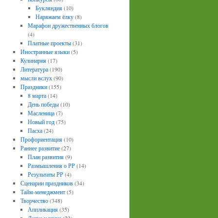
Букляндия
(10)
Наряжаем ёлку
(8)
Марафон дружественных блогов
(4)
Платные проекты
(31)
Иностранные языки
(5)
Кулинария
(17)
Литература
(190)
мысли вслух
(90)
Праздники
(155)
8 марта
(14)
День победы
(10)
Масленица
(7)
Новый год
(75)
Пасха
(24)
Профориентация
(10)
Раннее развитие
(27)
План развития
(9)
Размышления о РР
(14)
Результаты РР
(4)
Сценарии праздников
(34)
Тайм-менеджмент
(5)
Творчество
(348)
Аппликация
(35)