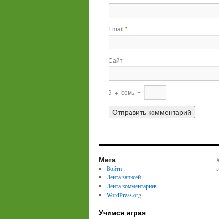
Email
*
Сайт
9
+
семь
=
Мета
@
Войти
з
Лента записей
Лента комментариев
WordPress.org
Учимся играя