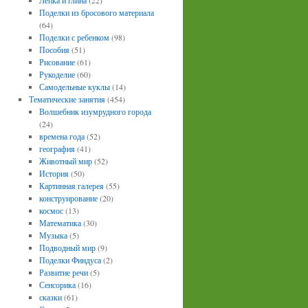
Лепка и глина
(22)
Поделки из бросового материала
(64)
Поделки с ребенком
(98)
Пособия
(51)
Рисование
(61)
Рукоделие
(60)
Самодельные куклы
(14)
Тематические занятия
(454)
Волшебник изумрудного города
(24)
времена года
(52)
география
(41)
Животный мир
(52)
История
(50)
Картинная галерея
(55)
конструирование
(20)
космос
(13)
Математика
(30)
Музыка
(5)
Подводный мир
(9)
Поделки Финдуса
(2)
Развитие речи
(5)
Сенсорика
(16)
сказки
(61)