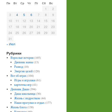
Пн
Вт
Ср
Чт
Пт
Сб
Вс
1
2
3
4
5
6
7
8
9
10
11
12
13
14
15
16
17
18
19
20
21
22
23
24
25
26
27
28
29
30
31
« Июл
Рубрики
Взрослые истории
(165)
Дневник мамы
(13)
Развод
(10)
Энергия целей
(120)
Все об играх
(104)
Игры и игрушки
(61)
картотека игр
(41)
Дневник Даши
(394)
Даша школьница
(30)
Жизнь с подростком
(44)
Наши прогулки и отдых
(177)
Жизнь блога
(138)
Конкурсы
(60)