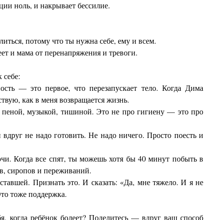
ции ноль, и накрывает бессилие.
литься, потому что ты нужна себе, ему и всем.
еет и мама от перенапряжения и тревоги.
 себе:
ость — это первое, что перезапускает тело. Когда Дима
ствую, как в меня возвращается жизнь.
, пеной, музыкой, тишиной. Это не про гигиену — это про
вдруг не надо готовить. Не надо ничего. Просто поесть и
чи. Когда все спят, ты можешь хотя бы 40 минут побыть в
ов, сиропов и переживаний.
ставшей. Признать это. И сказать: «Да, мне тяжело. И я не
Это тоже поддержка.
я, когда ребёнок болеет? Поделитесь — вдруг ваш способ