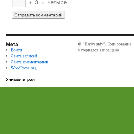
+
3
=
четыре
Мета
@ "Earlystudy". Копирование
Войти
материалов запрещено!
Лента записей
Лента комментариев
WordPress.org
Учимся играя