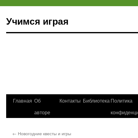
Учимся играя
Перейти
Главная
Об
Контакты
Библиотека
Политика
к
авторе
конфиденци
содержимому
←
Новогодние квесты и игры