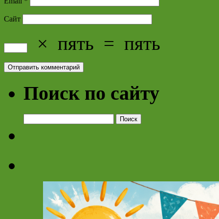
Email
*
Сайт
×
пять
=
пять
Поиск по сайту
Найти: