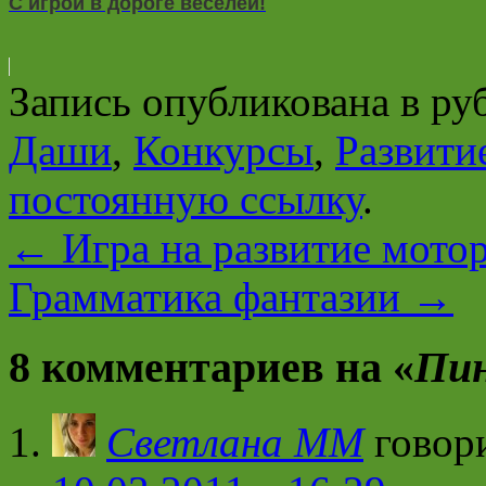
С игрой в дороге веселей!
Запись опубликована в р
Даши
,
Конкурсы
,
Развити
постоянную ссылку
.
←
Игра на развитие мото
Грамматика фантазии
→
8 комментариев на «
Пин
Светлана ММ
говор