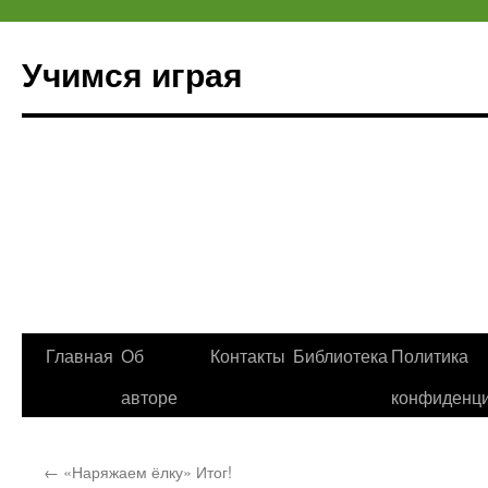
Учимся играя
Перейти
Главная
Об
Контакты
Библиотека
Политика
к
авторе
конфиденци
содержимому
←
«Наряжаем ёлку» Итог!