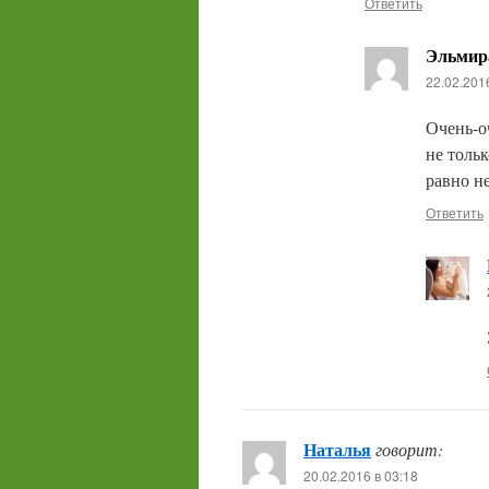
Ответить
Эльмир
22.02.201
Очень-о
не тольк
равно н
Ответить
Наталья
говорит:
20.02.2016 в 03:18