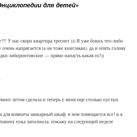
»
Энциклопедии для детей
?!! У нас скоро квартира треснет ))) Я уже боюсь что-либо
у очень напрягается (а он тоже книгоман), да и опять голову
идки лабиринтовские — прямо напасть какая-то!))
:
емонт летом сделала и теперь у меня еще столько пустых
а для комнаты шикарный шкаф. в нем помещается все! и я
оловину пока заполнила. покажу на следующей неделе