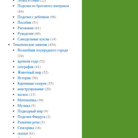
Лепка и глина
(22)
Поделки из бросового материала
(64)
Поделки с ребенком
(98)
Пособия
(51)
Рисование
(61)
Рукоделие
(60)
Самодельные куклы
(14)
Тематические занятия
(454)
Волшебник изумрудного города
(24)
времена года
(52)
география
(41)
Животный мир
(52)
История
(50)
Картинная галерея
(55)
конструирование
(20)
космос
(13)
Математика
(30)
Музыка
(5)
Подводный мир
(9)
Поделки Финдуса
(2)
Развитие речи
(5)
Сенсорика
(16)
сказки
(61)