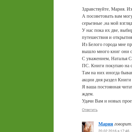
Здравствуйте, Мария. Из
А посоветовать вам мог
серьезные ,на мой взгля
У нас пока их две, выб
путешествия и открытия
Из Белого города мне пр
вышло много книг они о
С уважением, Наталья С
ПС. Книги покупаю на сай
Там на них иногда бываю
акции дня раздел Книги 
Я ваша постоянная читат
ждем.
Удачи Вам и новых прое
Ответить
Мария
говорит
20.02.2016 в 17:46