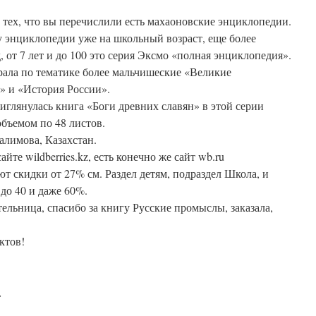
 тех, что вы перечислили есть махаоновские энциклопедии.
у энциклопедии уже на школьный возраст, еще более
д, от 7 лет и до 100 это серия Эксмо «полная энциклопедия».
ирала по тематике более мальчишеские «Великие
» и «История России».
иглянулась книга «Боги древних славян» в этой серии
бъемом по 48 листов.
алимова, Казахстан.
те wildberries.kz, есть конечно же сайт wb.ru
т скидки от 27% см. Раздел детям, подраздел Школа, и
до 40 и даже 60%.
ельница, спасибо за книгу Русские промыслы, заказала,
ктов!
: