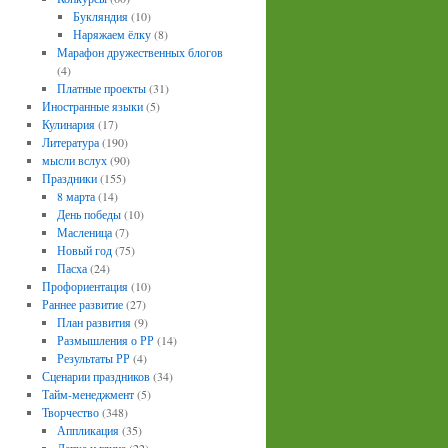
Букляндия
(10)
Наряжаем ёлку
(8)
Марафон дружественных блогов
(4)
Платные проекты
(31)
Иностранные языки
(5)
Кулинария
(17)
Литература
(190)
мысли вслух
(90)
Праздники
(155)
8 марта
(14)
День победы
(10)
Масленица
(7)
Новый год
(75)
Пасха
(24)
Профориентация
(10)
Раннее развитие
(27)
План развития
(9)
Размышления о РР
(14)
Результаты РР
(4)
Сценарии праздников
(34)
Тайм-менеджмент
(5)
Творчество
(348)
Аппликация
(35)