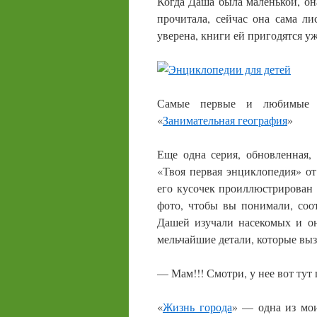
Когда Даша была маленькой, она
прочитала, сейчас она сама лис
уверена, книги ей пригодятся у
Самые первые и любимые
«
Занимательная география
»
Еще одна серия, обновленная,
«Твоя первая энциклопедия» от
его кусочек проиллюстрирован 
фото, чтобы вы понимали, соо
Дашей изучали насекомых и он
мельчайшие детали, которые выз
— Мам!!! Смотри, у нее вот тут ш
«
Жизнь города
» — одна из мои