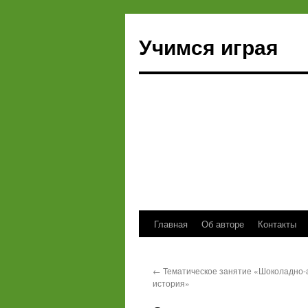
Учимся играя
Главная
Об авторе
Контакты
Перейти
к
←
Тематическое занятие «Шоколадно-
содержимому
история»