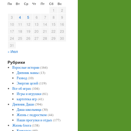
Пн
Вт
Ср
Чт
Пт
Сб
Вс
1
2
3
4
5
6
7
8
9
10
11
12
13
14
15
16
17
18
19
20
21
22
23
24
25
26
27
28
29
30
31
« Июл
Рубрики
Взрослые истории
(164)
Дневник мамы
(13)
Развод
(10)
Энергия целей
(119)
Все об играх
(104)
Игры и игрушки
(61)
картотека игр
(41)
Дневник Даши
(394)
Даша школьница
(30)
Жизнь с подростком
(44)
Наши прогулки и отдых
(177)
Жизнь блога
(138)
Конкурсы
(60)