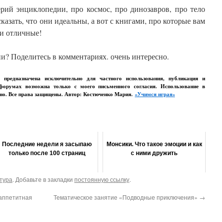
ерий энциклопедии, про космос, про динозавров, про тело
сказать, что они идеальны, а вот с книгами, про которые вам
ни отличные!
и? Поделитесь в комментариях. очень интересно.
о предназначена исключительно для частного использования, публикация и
 форумах возможна только с моего письменного согласия. Использование в
ено. Все права защищены. Автор: Костюченко Мария.
«Учимся играя»
Последние недели я засыпаю
Монсики. Что такое эмоции и как
только после 100 страниц
с ними дружить
тура
. Добавьте в закладки
постоянную ссылку
.
аппетитная
Тематическое занятие «Подводные приключения»
→