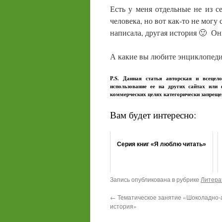
Есть у меня отдельные не из с
человека, но вот как-то не могу 
написала, другая история 🙂 О
А какие вы любите энциклопеди
P.S. Данная статья авторская и всецел
использование ее на других сайтах или
коммерческих целях категорически запрещ
Вам будет интересно:
Серия книг «Я люблю читать»
Запись опубликована в рубрике
Литера
←
Тематическое занятие «Шоколадно-
история»