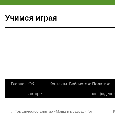
Учимся играя
Перейти
Главная
Об
Контакты
Библиотека
Политика
к
авторе
конфиденци
содержимому
←
Тематическое занятие «Маша и медведь» (от