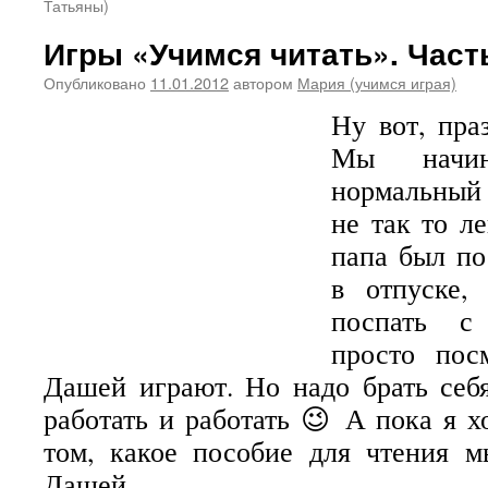
Татьяны)
Игры «Учимся читать». Част
Опубликовано
11.01.2012
автором
Мария (учимся играя)
Ну вот, пра
Мы начин
нормальный 
не так то л
папа был по
в отпуске,
поспать с 
просто пос
Дашей играют. Но надо брать себя
работать и работать 😉 А пока я х
том, какое пособие для чтения м
Дашей.