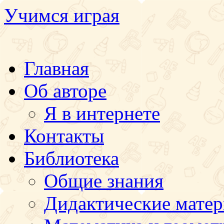
Учимся играя
Перейти
Главная
к
содержимому
Об авторе
Я в интернете
Контакты
Библиотека
Общие знания
Дидактические мате