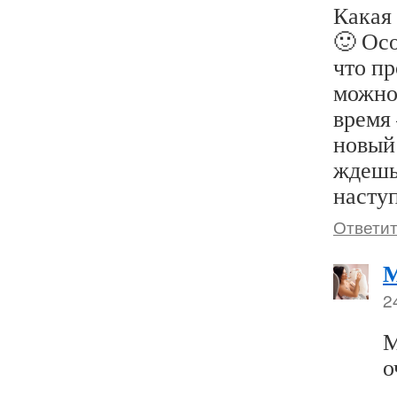
Какая 
🙂 Ос
что п
можно
время
новый 
ждешь
наступ
Ответи
2
М
о