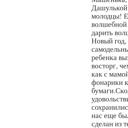
Дашулькой 
молодцы! Е
волшебной 
дарить вол
Новый год, 
самодельны
ребенка в
восторг, ч
как с мамо
фонарики к
бумаги.Ско
удовольств
сохранились
нас еще бы
сделан из т