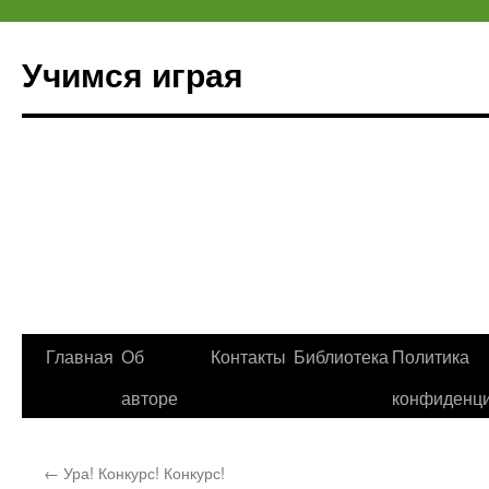
Учимся играя
Перейти
Главная
Об
Контакты
Библиотека
Политика
к
авторе
конфиденци
содержимому
←
Ура! Конкурс! Конкурс!