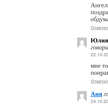
Ангели
поздр
обдум
Ответи
Юлия
говор
22.10.2
мне т
понра
Ответи
Аня
г
24.10.2