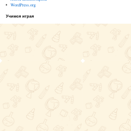
WordPress.org
Учимся играя