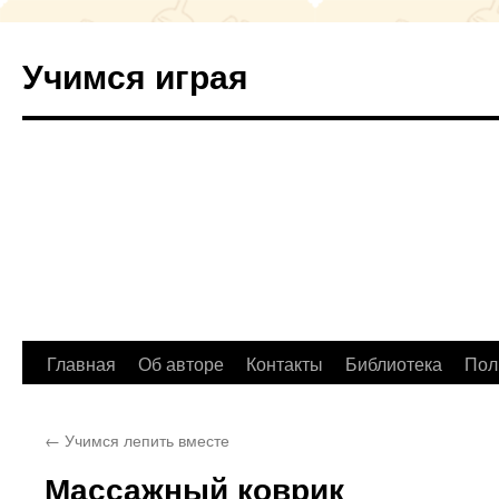
Учимся играя
Перейти
Главная
Об авторе
Контакты
Библиотека
Пол
к
←
Учимся лепить вместе
содержимому
Массажный коврик