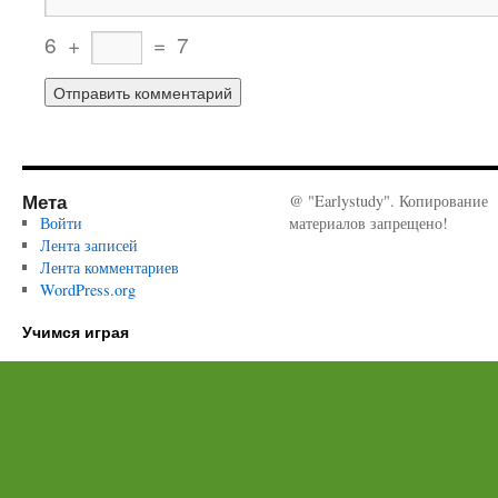
6
+
=
7
Мета
@ "Earlystudy". Копирование
Войти
материалов запрещено!
Лента записей
Лента комментариев
WordPress.org
Учимся играя