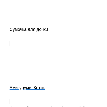
Сумочка для дочки
Амигуруми. Котик
Запись опубликована в рубрике
Рукоделие
. Добавьте в закла