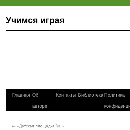
Учимся играя
Перейти
Главная
Об
Контакты
Библиотека
Политика
к
авторе
конфиденци
содержимому
←
«Детская площадка №1»