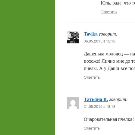
Юль, рада, что 
Ответить
Tavika
говорит:
06.05.2015 в 12:18
Дашенька молодец — над
похоже! Лично мне до то
пчелы. А у Даши все п
Ответить
Татьяна В.
говорит:
31.05.2015 в 18:13
Очаровательная пчелка! 
Ответить