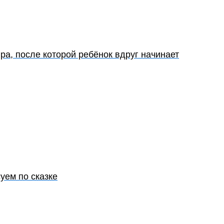
гра, после которой ребёнок вдруг начинает
уем по сказке