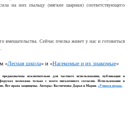
осила на них пыльцу (мягкие шарики) соответствующего
его вмешательства. Сейчас пчелка живет у нас и готовиться
.
м «
Лесная школа
» и «
Насекомые и их знакомые
«
о предназначена исключительно для частного использования, публикация и
 форумах возможна только с моего письменного согласия. Использование в
ено. Все права защищены. Авторы: Костюченко Дарья и Мария.
«Учимся играя»