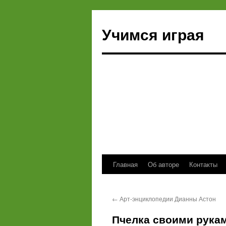
Учимся играя
Главная
Об авторе
Контакты
Перейти
к
←
Арт-энциклопедии Дианны Астон
содержимому
Пчелка своими рука