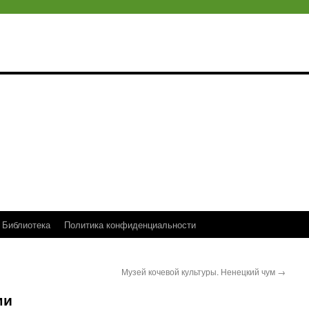
Библиотека
Политика конфиденциальности
Музей кочевой культуры. Ненецкий чум
→
ми