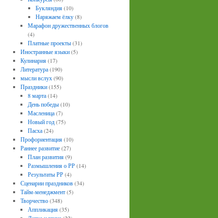
Букляндия
(10)
Наряжаем ёлку
(8)
Марафон дружественных блогов
(4)
Платные проекты
(31)
Иностранные языки
(5)
Кулинария
(17)
Литература
(190)
мысли вслух
(90)
Праздники
(155)
8 марта
(14)
День победы
(10)
Масленица
(7)
Новый год
(75)
Пасха
(24)
Профориентация
(10)
Раннее развитие
(27)
План развития
(9)
Размышления о РР
(14)
Результаты РР
(4)
Сценарии праздников
(34)
Тайм-менеджмент
(5)
Творчество
(348)
Аппликация
(35)