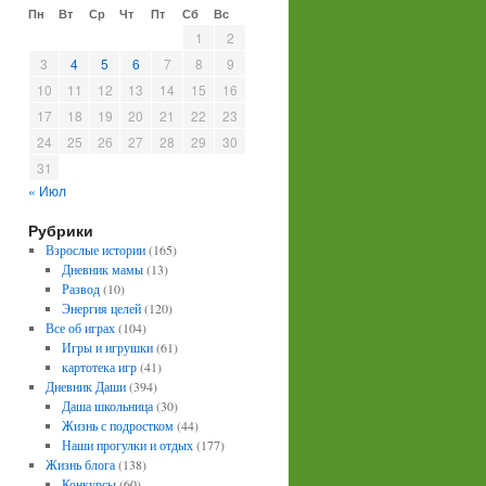
Пн
Вт
Ср
Чт
Пт
Сб
Вс
1
2
3
4
5
6
7
8
9
10
11
12
13
14
15
16
17
18
19
20
21
22
23
24
25
26
27
28
29
30
31
« Июл
Рубрики
Взрослые истории
(165)
Дневник мамы
(13)
Развод
(10)
Энергия целей
(120)
Все об играх
(104)
Игры и игрушки
(61)
картотека игр
(41)
Дневник Даши
(394)
Даша школьница
(30)
Жизнь с подростком
(44)
Наши прогулки и отдых
(177)
Жизнь блога
(138)
Конкурсы
(60)