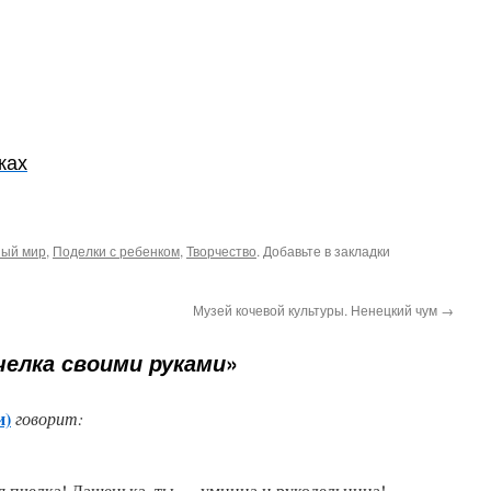
ках
ый мир
,
Поделки с ребенком
,
Творчество
. Добавьте в закладки
Музей кочевой культуры. Ненецкий чум
→
»
челка своими руками
и)
говорит:
ая пчелка! Дашенька, ты — умница и рукодельница!