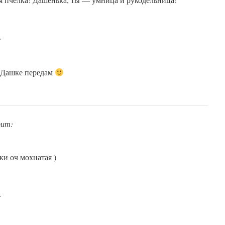
:
! Дашке передам
рит:
ки оч мохнатая )
: