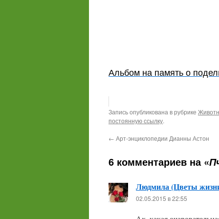
Альбом на память о подел
Запись опубликована в рубрике
Животн
постоянную ссылку
.
←
Арт-энциклопедии Дианны Астон
6 комментариев на «
П
Людмила (Цветы жизн
02.05.2015 в 22:55
Ах, какая очаровательн