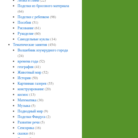
Лепка и глина
(22)
Поделки из бросового материала
(64)
Поделки с ребенком
(98)
Пособия
(51)
Рисование
(61)
Рукоделие
(60)
Самодельные куклы
(14)
Тематические занятия
(454)
Волшебник изумрудного города
(24)
времена года
(52)
география
(41)
Животный мир
(52)
История
(50)
Картинная галерея
(55)
конструирование
(20)
космос
(13)
Математика
(30)
Музыка
(5)
Подводный мир
(9)
Поделки Финдуса
(2)
Развитие речи
(5)
Сенсорика
(16)
сказки
(61)