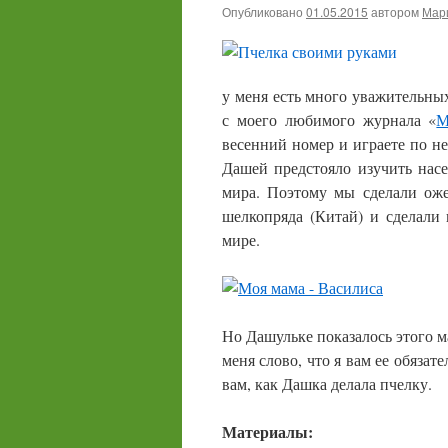
Опубликовано
01.05.2015
автором
Мари
у меня есть много уважительн
с моего любимого журнала «
М
весенний номер и играете по не
Дашей предстояло изучить нас
мира. Поэтому мы сделали оже
шелкопряда (Китай) и сделали
мире.
Но Дашульке показалось этого м
меня слово, что я вам ее обяза
вам, как Дашка делала пчелку.
Материалы: