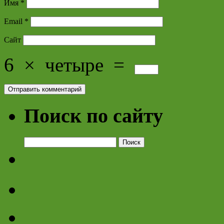
Имя
*
Email
*
Сайт
6
×
четыре
=
Поиск по сайту
Найти: