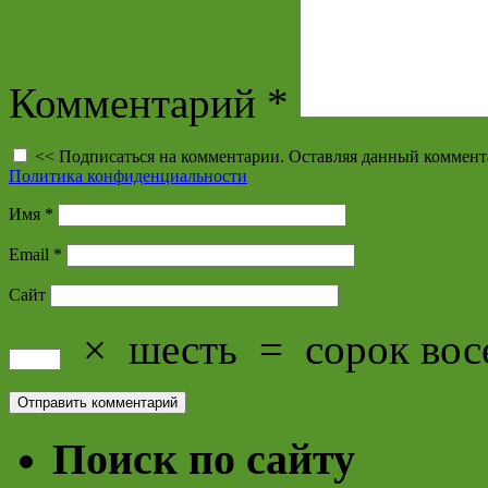
Комментарий
*
<< Подписаться на комментарии. Оставляя данный коммент
Политика конфиденциальности
Имя
*
Email
*
Сайт
×
шесть
=
сорок вос
Поиск по сайту