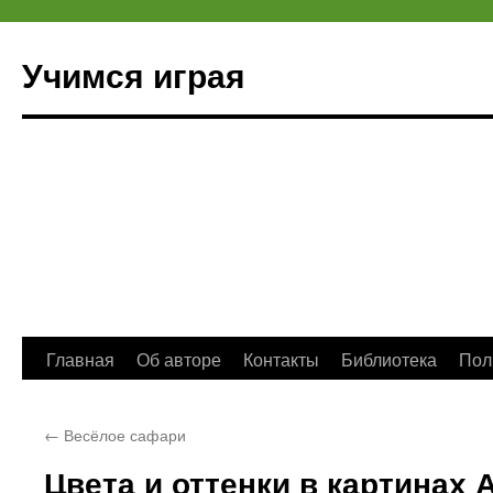
Учимся играя
Перейти
Главная
Об авторе
Контакты
Библиотека
Пол
к
←
Весёлое сафари
содержимому
Цвета и оттенки в картинах 