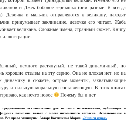
еликанов и Джек бобовое зернышко (они разные! Я всегда
ж). Девочка и мальчик отправляются к великану, находят
льчик придумывает заклинание, девочка его читает. Жаба
 убивает великана. Сложные имена, странный сюжет. Книгу
о иллюстрации.
бычный, немного растянутый, не такой динамичный, но
нь хорошие отзывы на эту серию. Она не плохая нет, но на
 динамику в сюжете, острые моменты, захватывающие
ауру и сильную моральную составляющую. В этих книгах
матриваю, как нечто новое
Почему бы и нет
о предназначена исключительно для частного использования, публикация и
 форумах возможна только с моего письменного согласия. Использование в
ено. Все права защищены. Автор: Костюченко Мария.
«Учимся играя»