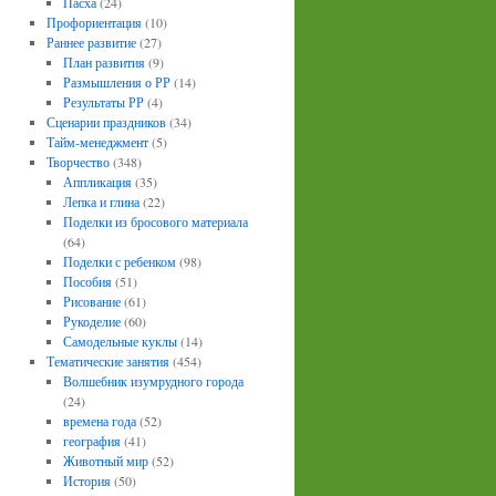
Пасха
(24)
Профориентация
(10)
Раннее развитие
(27)
План развития
(9)
Размышления о РР
(14)
Результаты РР
(4)
Сценарии праздников
(34)
Тайм-менеджмент
(5)
Творчество
(348)
Аппликация
(35)
Лепка и глина
(22)
Поделки из бросового материала
(64)
Поделки с ребенком
(98)
Пособия
(51)
Рисование
(61)
Рукоделие
(60)
Самодельные куклы
(14)
Тематические занятия
(454)
Волшебник изумрудного города
(24)
времена года
(52)
география
(41)
Животный мир
(52)
История
(50)