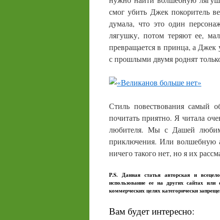
смог убить Джек покоритель в
думала, что это один персона
лягушку, потом теряют ее, ма
превращается в принца, а Джек
с прошлыми двумя роднят тольк
Стиль повествования самый о
почитать приятно. Я читала оче
любителя. Мы с Дашей любим
приключения. Или волшебную 
ничего такого нет, но я их расс
P.S. Данная статья авторская и всецел
использование ее на других сайтах или
коммерческих целях категорически запрещ
Вам будет интересно: