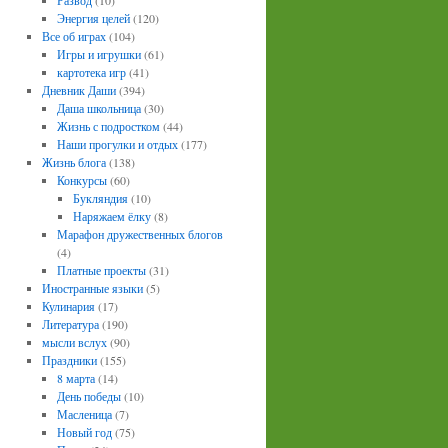
Развод
(10)
Энергия целей
(120)
Все об играх
(104)
Игры и игрушки
(61)
картотека игр
(41)
Дневник Даши
(394)
Даша школьница
(30)
Жизнь с подростком
(44)
Наши прогулки и отдых
(177)
Жизнь блога
(138)
Конкурсы
(60)
Букляндия
(10)
Наряжаем ёлку
(8)
Марафон дружественных блогов
(4)
Платные проекты
(31)
Иностранные языки
(5)
Кулинария
(17)
Литература
(190)
мысли вслух
(90)
Праздники
(155)
8 марта
(14)
День победы
(10)
Масленица
(7)
Новый год
(75)