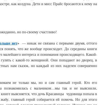
остре, как колдуна. Дети и мисс Прайс бросаются к нему на
ожиданно, но по-своему счастливо!
ольше нет
»
— никак не связана с первыми двумя, оттого
ся понять, что же вообще происходит. До середины книги
ез малейшего интереса и понимания происходящего. Какой-
 гулять с какой-то женщиной. Они попадают во дворец, в
стных нам сказок, но каждый из них наделен совершенно
нимаем не только мы, но и сам главный герой. Кто его
на познакомилась с мальчиком…мы так и не выяснили,
 книге выясняется, что дочь Красавицы чудовища попала в
жабу, главный герой собирается ей помочь. Но для этого
у, которой владеет тринадцатый великан. Именно его не