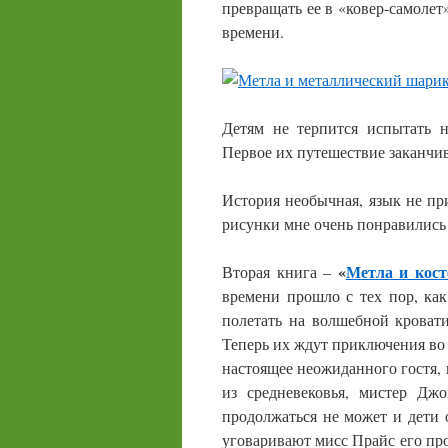
превращать ее в «ковер-самолет
времени.
Детям не терпится испытать 
Первое их путешествие заканчив
История необычная, язык не п
рисунки мне очень понравились
«
Метла и кост
Вторая книга –
времени прошло с тех пор, ка
полетать на волшебной кровати
Теперь их ждут приключения во 
настоящее неожиданного гостя,
из средневековья, мистер Дж
продолжаться не может и дети 
уговаривают мисс Прайс его пров