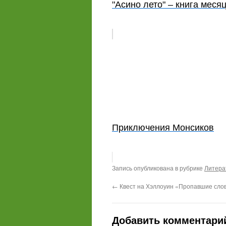
"Асино лето" – книга месяц
Приключения Монсиков
Запись опубликована в рубрике
Литера
←
Квест на Хэллоуин «Пропавшие сло
Добавить комментари