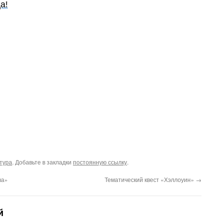
а!
тура
. Добавьте в закладки
постоянную ссылку
.
ва»
Тематический квест «Хэллоуин»
→
й