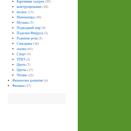
Картинная галерея
(55)
конструирование
(20)
космос
(13)
Математика
(30)
Музыка
(5)
Подводный мир
(9)
Поделки Финдуса
(2)
Развитие речи
(5)
Сенсорика
(16)
сказки
(61)
Спорт
(5)
ТРИЗ
(2)
Цвета
(7)
Цветы
(17)
Чтение
(23)
Физическое развитие
(4)
Фильмы
(27)