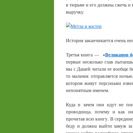
в тюрьме и его должны сжечь н к
выручку.
История заканчивается очень не
«
Великанов б
Третья книга —
первые несколько глав пытаешь
мы с Дашей читали ее вообще б
то мальчик отправляется ночью
котором живут персонажи изве
непонятным именем.
Куда и зачем они идут не по
проводница, почему и как о
прочитав всю книгу. В середине
беду и должна выйти замуж за 
нужно найти волшебную лягушк