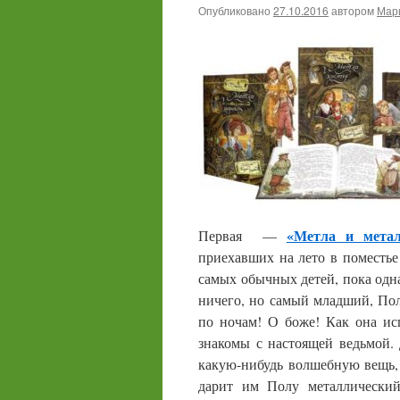
Опубликовано
27.10.2016
автором
Мари
«Метла и мета
Первая —
приехавших на лето в поместье
самых обычных детей, пока одн
ничего, но самый младший, Пол
по ночам! О боже! Как она ис
знакомы с настоящей ведьмой.
какую-нибудь волшебную вещь,
дарит им Полу металлический