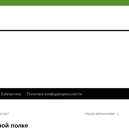
Библиотека
Политика конфиденциальности
нзас!
Наши миньончики
→
ной полке