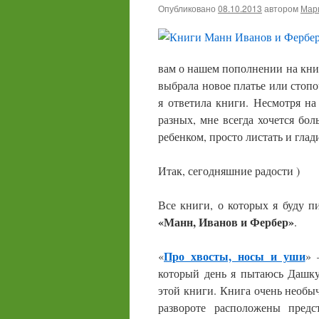
Опубликовано
08.10.2013
автором
Мари
вам о нашем пополнении на книж
выбрала новое платье или стопо
я ответила книги. Несмотря на
разных, мне всегда хочется бо
ребенком, просто листать и гла
Итак, сегодняшние радости )
Все книги, о которых я буду п
«Манн, Иванов и Фербер»
.
Про хвосты, носы и уши
«
»
который день я пытаюсь Дашку
этой книги. Книга очень необыч
развороте расположены предс