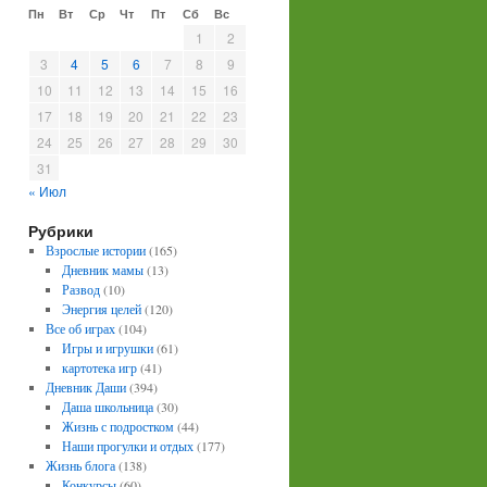
Пн
Вт
Ср
Чт
Пт
Сб
Вс
1
2
3
4
5
6
7
8
9
10
11
12
13
14
15
16
17
18
19
20
21
22
23
24
25
26
27
28
29
30
31
« Июл
Рубрики
Взрослые истории
(165)
Дневник мамы
(13)
Развод
(10)
Энергия целей
(120)
Все об играх
(104)
Игры и игрушки
(61)
картотека игр
(41)
Дневник Даши
(394)
Даша школьница
(30)
Жизнь с подростком
(44)
Наши прогулки и отдых
(177)
Жизнь блога
(138)
Конкурсы
(60)