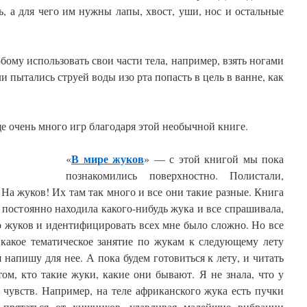
, а для чего им нужны лапы, хвост, уши, нос и остальные
бому использовать свои части тела, например, взять ногами
и пытались струей воды изо рта попасть в цель в ванне, как
е очень много игр благодаря этой необычной книге.
В мире жуков
«
» — с этой книгой мы пока
познакомились поверхностно. Полистали,
 На жуков! Их там так много и все они такие разные. Книга
 постоянно находила какого-нибудь жука и все спрашивала,
о жуков и идентифицировать всех мне было сложно. Но все
 какое тематическое занятие по жукам к следующему лету
я напишу для нее. А пока будем готовиться к лету, и читать
том, кто такие жуки, какие они бывают. Я не знала, что у
чувств. Например, на теле африканского жука есть пучки
 прятаться от хищников, улавливая малейшие вибрации