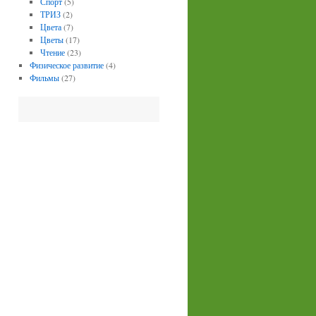
Спорт
(5)
ТРИЗ
(2)
Цвета
(7)
Цветы
(17)
Чтение
(23)
Физическое развитие
(4)
Фильмы
(27)