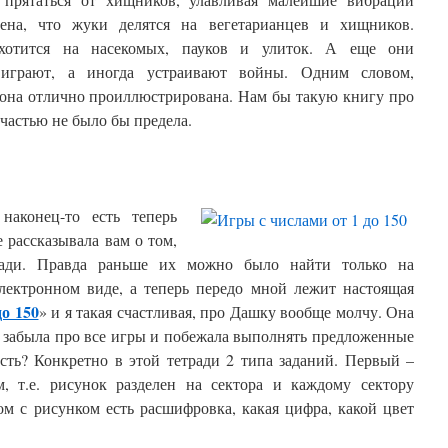
ена, что жуки делятся на вегетарианцев и хищников.
охотится на насекомых, пауков и улиток. А еще они
 играют, а иногда устраивают войны. Одним словом,
 она отлично проиллюстрирована. Нам бы такую книгу про
частью не было бы предела.
аконец-то есть теперь
 рассказывала вам о том,
тради. Правда раньше их можно было найти только на
электронном виде, а теперь передо мной лежит настоящая
о 150
» и я такая счастливая, про Дашку вообще молчу. Она
а, забыла про все игры и побежала выполнять предложенные
сть? Конкретно в этой тетради 2 типа заданий. Первый –
, т.е. рисунок разделен на сектора и каждому сектору
ом с рисунком есть расшифровка, какая цифра, какой цвет