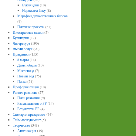
Букляндия
(10)
Наряжаем ёлку
(8)
Марафон дружественных блогов
(4)
Платные проекты
(31)
Иностранные языки
(5)
Кулинария
(17)
Литература
(190)
мысли вслух
(90)
Праздники
(155)
8 марта
(14)
День победы
(10)
Масленица
(7)
Новый год
(75)
Пасха
(24)
Профориентация
(10)
Раннее развитие
(27)
План развития
(9)
Размышления о РР
(14)
Результаты РР
(4)
Сценарии праздников
(34)
Тайм-менеджмент
(5)
Творчество
(348)
Аппликация
(35)