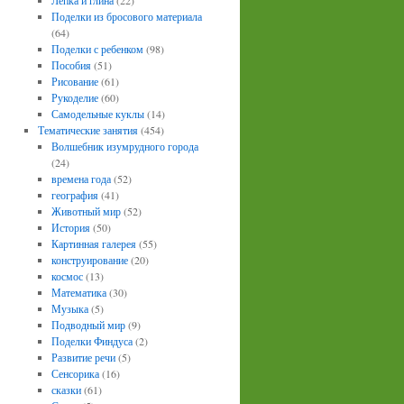
Лепка и глина
(22)
Поделки из бросового материала
(64)
Поделки с ребенком
(98)
Пособия
(51)
Рисование
(61)
Рукоделие
(60)
Самодельные куклы
(14)
Тематические занятия
(454)
Волшебник изумрудного города
(24)
времена года
(52)
география
(41)
Животный мир
(52)
История
(50)
Картинная галерея
(55)
конструирование
(20)
космос
(13)
Математика
(30)
Музыка
(5)
Подводный мир
(9)
Поделки Финдуса
(2)
Развитие речи
(5)
Сенсорика
(16)
сказки
(61)